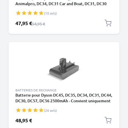
Animalpro, DC34, DC31 Car and Boat, DC31, DC30
1500mAh - Convient uniquement au type A - Batterie
(10 avis)
à encliqueter - de CELLONIC
Prix spécial
47,95 €
Prix normal
54,95 €
BATTERIES DE RECHANGE
Batterie pour Dyson DC45, DC35, DC34, DC31, DC44,
DC30, DC57, DC56 2500mAh - Convient uniquement
au type A - Batterie à encliqueter - de CELLONIC
(26 avis)
48,95 €