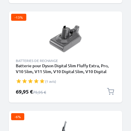
-13%
BATTERIES DE RECHANGE
Batterie pour Dyson Digital Slim Fluffy Extra, Pro,
V10 Slim, V11 Slim, V10 Digital Slim, V10 Digital
Slim Fluffy Extra, (Dyson SV18) 2500mAh de
(1 avis)
CELLONIC - Batterie à encliqueter
Prix spécial
69,95 €
Prix normal
79,95 €
-6%