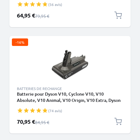
215681), SV10, SV25 4000mAh de CELLONIC
(56 avis)
Prix spécial
64,95 €
Prix normal
79,95 €
-16%
BATTERIES DE RECHANGE
Batterie pour Dyson V10, Cyclone V10, V10
Absolute, V10 Animal, V10 Origin, V10 Extra, Dyson
SV12, SV27 3000mAh - Convient uniquement au type
(74 avis)
B - Batterie à vis - de CELLONIC
Prix spécial
70,95 €
Prix normal
84,95 €