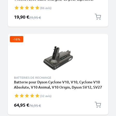
Dyson sans fil
(86 avis)
Prix spécial
19,90 €
Prix normal
29,95 €
-16%
BATTERIES DE RECHANGE
Batterie pour Dyson Cyclone V10, V10, Cyclone V10
Absolute, V10 Animal, V10 Origin, Dyson SV12, SV27
2500mAh - Convient uniquement au type B - Batterie
(32 avis)
à vis - de CELLONIC
Prix spécial
64,95 €
Prix normal
76,95 €