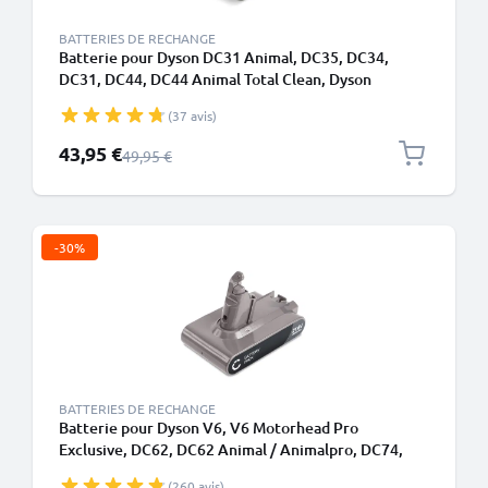
BATTERIES DE RECHANGE
Batterie pour Dyson DC31 Animal, DC35, DC34,
DC31, DC44, DC44 Animal Total Clean, Dyson
917083-05 1500mAh - Convient uniquement au type
(37 avis)
A - Batterie à encliqueter - de CELLONIC
Prix spécial
43,95 €
Prix normal
49,95 €
-30%
BATTERIES DE RECHANGE
Batterie pour Dyson V6, V6 Motorhead Pro
Exclusive, DC62, DC62 Animal / Animalpro, DC74,
967810-21 Type B - Batterie à vis 2000mAh de
(260 avis)