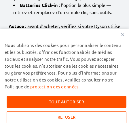
Batteries Click-in
: l’option la plus simple —
retirez et remplacez d’un simple clic, sans outils.
Astuce
: avant d’acheter, vérifiez si votre Dyson utilise
une batterie
Click-in
ou
vissée
. Cette information
×
figure généralement sur l’appareil ou dans le manuel.
Nous utilisons des cookies pour personnaliser le contenu
et les publicités, offrir des fonctionnalités de médias
sociaux et analyser notre trafic. Vous pouvez accepter
Pourquoi choisir les batteries de
tous les cookies, n’autoriser que les cookies nécessaires
remplacement CELLONIC pour
ou gérer vos préférences. Pour plus d’informations sur
notre utilisation des cookies, veuillez consulter notre
aspirateurs Dyson ?
Politique de
protection des données
✅ Grande capacité pour un temps de nettoyage
TOUT AUTORISER
prolongé
✅ Compatibilité parfaite avec les modèles des séries
REFUSER
V & DC
✅ Plus abordable qu’une batterie Dyson d’origine,