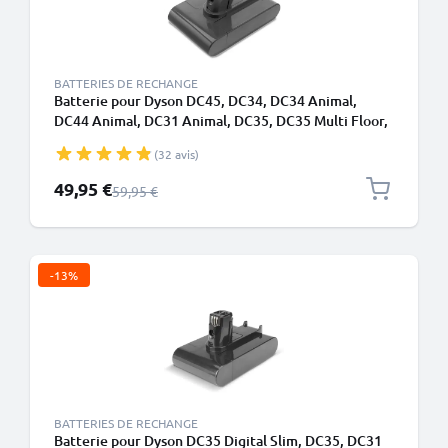
BATTERIES DE RECHANGE
Batterie pour Dyson DC45, DC34, DC34 Animal,
DC44 Animal, DC31 Animal, DC35, DC35 Multi Floor,
DC56 2500mAh de CELLONIC - Batterie à vis
(32 avis)
Prix spécial
49,95 €
Prix normal
59,95 €
-13%
BATTERIES DE RECHANGE
Batterie pour Dyson DC35 Digital Slim, DC35, DC31