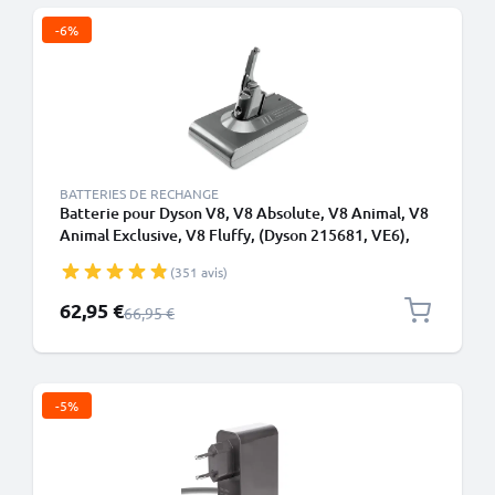
-6%
BATTERIES DE RECHANGE
Batterie pour Dyson V8, V8 Absolute, V8 Animal, V8
Animal Exclusive, V8 Fluffy, (Dyson 215681, VE6),
SV10, SV25 3000mAh de CELLONIC - Batterie à vis
(351 avis)
Prix spécial
62,95 €
Prix normal
66,95 €
-5%