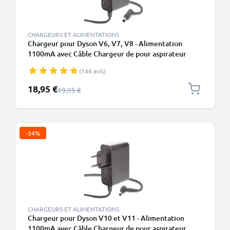
CHARGEURS ET ALIMENTATIONS
Chargeur pour Dyson V6, V7, V8 - Alimentation
1100mA avec Câble Chargeur de pour aspirateur
Dyson sans fil
(146 avis)
Prix spécial
18,95 €
Prix normal
19,95 €
-34%
CHARGEURS ET ALIMENTATIONS
Chargeur pour Dyson V10 et V11 - Alimentation
1100mA avec Câble Chargeur de pour aspirateur