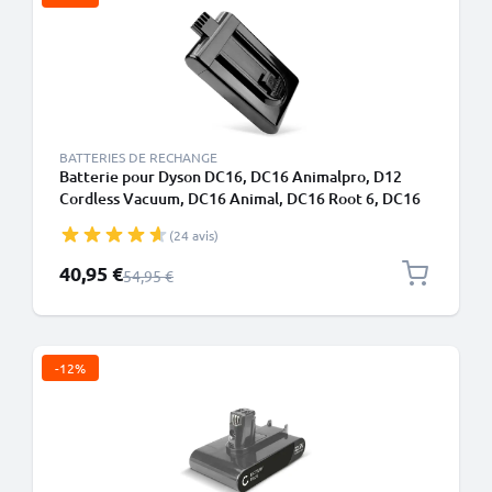
BATTERIES DE RECHANGE
Batterie pour Dyson DC16, DC16 Animalpro, D12
Cordless Vacuum, DC16 Animal, DC16 Root 6, DC16
Issey Miyake, DC16 Handheld 1500mAh de CELLONIC
(24 avis)
Prix spécial
40,95 €
Prix normal
54,95 €
-12%