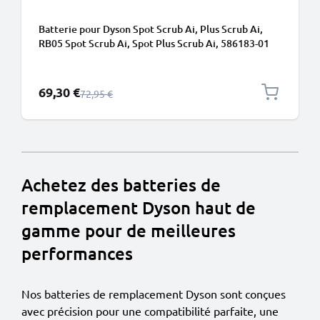
Batterie pour Dyson Spot Scrub Ai, Plus Scrub Ai,
RB05 Spot Scrub Ai, Spot Plus Scrub Ai, 586183-01
5000mAh de CELLONIC
Prix spécial
69,30 €
Prix normal
72,95 €
Achetez des batteries de
remplacement Dyson haut de
gamme pour de meilleures
performances
Nos batteries de remplacement Dyson sont conçues
avec précision pour une compatibilité parfaite, une