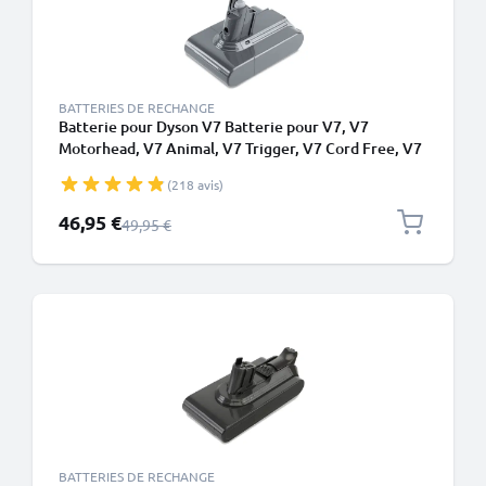
BATTERIES DE RECHANGE
Batterie pour Dyson V7 Batterie pour V7, V7
Motorhead, V7 Animal, V7 Trigger, V7 Cord Free, V7
Total Clean, SV11 Type B (Dyson 968670-02) (21.6V,
(218 avis)
2500mAh) de CELLONIC - Batterie à vis
Prix spécial
46,95 €
Prix normal
49,95 €
BATTERIES DE RECHANGE