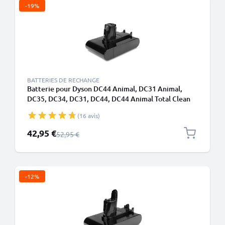
-19%
BATTERIES DE RECHANGE
Batterie pour Dyson DC44 Animal, DC31 Animal,
DC35, DC34, DC31, DC44, DC44 Animal Total Clean
2000mAh - Convient uniquement au type A - Batterie
(16 avis)
à encliqueter - de CELLONIC
Prix spécial
42,95 €
Prix normal
52,95 €
-12%