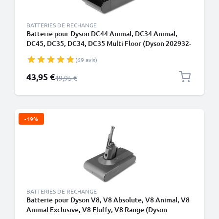
BATTERIES DE RECHANGE
Batterie pour Dyson DC44 Animal, DC34 Animal,
DC45, DC35, DC34, DC35 Multi Floor (Dyson 202932-
05) 2000mAh - type B - Batterie à vis de CELLONIC
(69 avis)
Prix spécial
43,95 €
Prix normal
49,95 €
-19%
BATTERIES DE RECHANGE
Batterie pour Dyson V8, V8 Absolute, V8 Animal, V8
Animal Exclusive, V8 Fluffy, V8 Range (Dyson