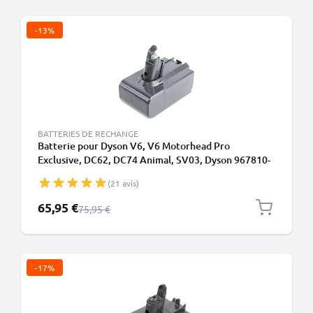
-13%
BATTERIES DE RECHANGE
Batterie pour Dyson V6, V6 Motorhead Pro
Exclusive, DC62, DC74 Animal, SV03, Dyson 967810-
21 4000mAh de CELLONIC - Batterie à vis (Non
(21 avis)
compatible avec un chargeur mural)
Prix spécial
65,95 €
Prix normal
75,95 €
-17%