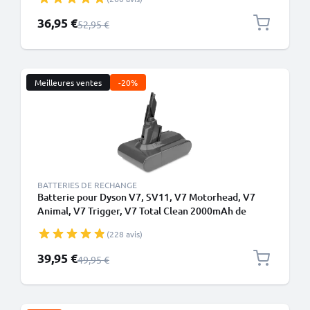
CELLONIC
Prix spécial
36,95 €
Prix normal
52,95 €
Meilleures ventes
-20%
BATTERIES DE RECHANGE
Batterie pour Dyson V7, SV11, V7 Motorhead, V7
Animal, V7 Trigger, V7 Total Clean 2000mAh de
CELLONIC - Batterie à vis
(228 avis)
Prix spécial
39,95 €
Prix normal
49,95 €