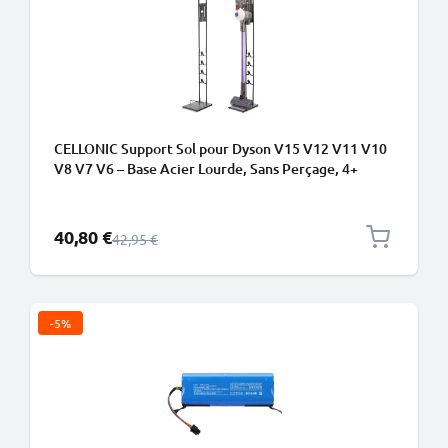
CELLONIC Support Sol pour Dyson V15 V12 V11 V10
V8 V7 V6 – Base Acier Lourde, Sans Perçage, 4+
Accessoires, Tour 1265mm
Prix spécial
40,80 €
Prix normal
42,95 €
-5%