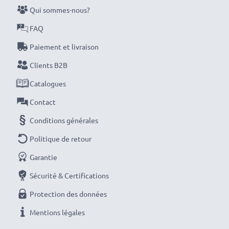
votre empreinte écologique grâce au recyclage et à la
Qui sommes-nous?
réduction des déchets inutiles.
FAQ
Paiement et livraison
Choisissez CELLONIC et ne faites pas de compromis
sur la qualité. Commandez dès maintenant!
Clients B2B
Catalogues
Contact
Conditions générales
Politique de retour
Garantie
Sécurité & Certifications
Protection des données
Mentions légales