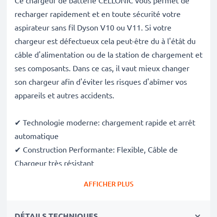
Ce chargeur de batterie CELLONIC vous permet de
recharger rapidement et en toute sécurité votre
aspirateur sans fil Dyson V10 ou V11. Si votre
chargeur est défectueux cela peut-être du à l'étât du
câble d'alimentation ou de la station de chargement et
ses composants. Dans ce cas, il vaut mieux changer
son chargeur afin d'éviter les risques d'abîmer vos
appareils et autres accidents.
✔ Technologie moderne: chargement rapide et arrêt
automatique
✔ Construction Performante: Flexible, Câble de
Chargeur très résistant
✔ Sécurité garantie: protection contre les surchauffes,
AFFICHER PLUS
les surchauffes et les surtensions
✔ Adaptable et Pratique: optimal pour enmener vos
DÉTAILS TECHNIQUES