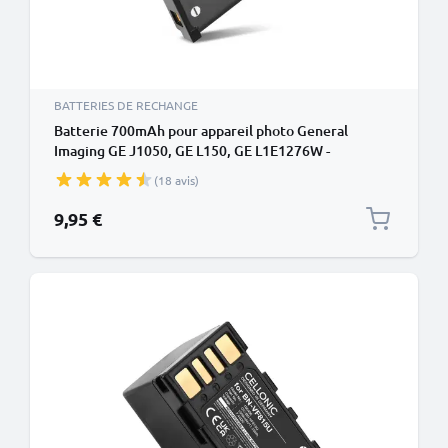
BATTERIES DE RECHANGE
Batterie 700mAh pour appareil photo General
Imaging GE J1050, GE L150, GE L1E1276W -
Remplacement modèle D016 DS5370b GB-10
(18 avis)
9,95 €