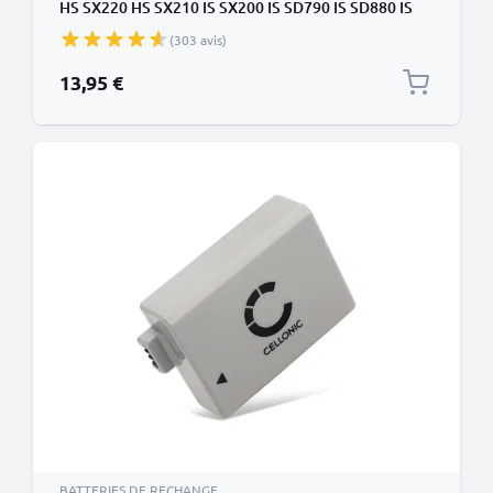
HS SX220 HS SX210 IS SX200 IS SD790 IS SD880 IS
SD870 IS SD800 IS NB-5L (1120mAh, 3.7V) de
(303 avis)
CELLONIC
13,95 €
BATTERIES DE RECHANGE