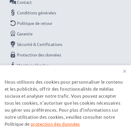
Contact
Conditions générales
Politique de retour
Garantie
Sécurité & Certifications
Protection des données
Mentions légales
×
NOS OPTIONS DE PAIEMENT
Nous utilisons des cookies pour personnaliser le contenu
et les publicités, offrir des fonctionnalités de médias
sociaux et analyser notre trafic. Vous pouvez accepter
tous les cookies, n’autoriser que les cookies nécessaires
NOS PARTENAIRES DE LIVRAISON
ou gérer vos préférences. Pour plus d’informations sur
notre utilisation des cookies, veuillez consulter notre
Politique de
protection des données
© subtel.fr 2026