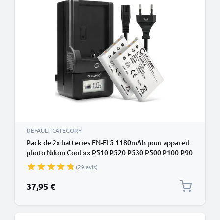
DEFAULT CATEGORY
Pack de 2x batteries EN-EL5 1180mAh pour appareil
photo Nikon Coolpix P510 P520 P530 P500 P100 P90
P80 P6000 P51000 P4 P3 CoolPix S10 3700 7900
(29 avis)
5900 - Avec chargeur MH-61 et câble d'alimentation
37,95 €