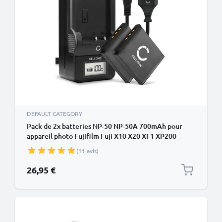
DEFAULT CATEGORY
Pack de 2x batteries NP-50 NP-50A 700mAh pour
appareil photo Fujifilm Fuji X10 X20 XF1 XP200
XP150 XP100 Instax SQ10 Instax Share SP-3 F100ER
(11 avis)
F550EXR F600EXR - Avec chargeur et câble
d'alimentation
26,95 €