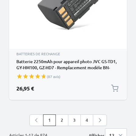
BATTERIES DE RECHANGE
Batterie 2250mAh pour appareil photo JVC GS-TD1,
GY-HM100, GZ-HD7 - Remplacement modèle BN-
VF808 BN-VF815 BN-VF823
(87 avis)
26,95 €
1
2
3
4
Vous lisez actuellement la page
Page
Page
Page
Articles
1
-
12
de
874
Afficher