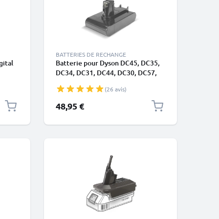
BATTERIES DE RECHANGE
gital
Batterie pour Dyson DC45, DC35,
DC34, DC31, DC44, DC30, DC57,
C31,
DC56 2500mAh - Convient
(26 avis)
uniquement au type A - Batterie à
rie à
encliqueter - de CELLONIC
48,95 €