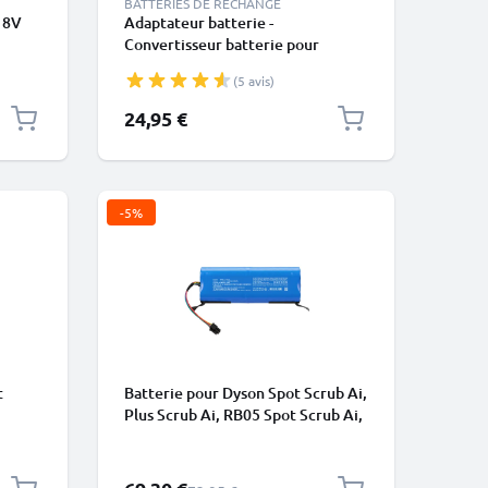
BATTERIES DE RECHANGE
18V
Adaptateur batterie -
Convertisseur batterie pour
aspirateurs Dyson de CELLONIC
(5 avis)
24,95 €
-5%
t
Batterie pour Dyson Spot Scrub Ai,
Plus Scrub Ai, RB05 Spot Scrub Ai,
Spot Plus Scrub Ai, 586183-01
5000mAh de CELLONIC
Prix spécial