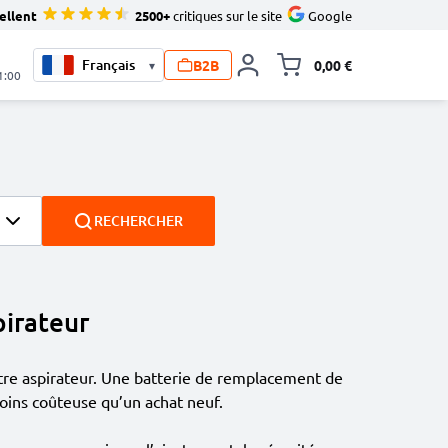
ellent
2500+
critiques sur le site
Google
B2B
0,00 €
▾
Toggle minicart, L
1:00
RECHERCHER
pirateur
votre aspirateur. Une batterie de remplacement de
oins coûteuse qu’un achat neuf.