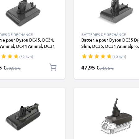
RIES DE RECHANGE
BATTERIES DE RECHANGE
rie pour Dyson DC45, DC34,
Batterie pour Dyson DC35 Di
Animal, DC44 Animal, DC31
Slim, DC35, DC31 Animalpro,
l, DC35, DC35 Multi Floor,
DC34, DC31 Car and Boat, D
(32 avis)
(10 avis)
2500mAh de CELLONIC -
DC30 1500mAh - Convient
ie à vis
uniquement au type A - Batte
pécial
Prix spécial
5 €
47,95 €
Prix normal
Prix normal
59,95 €
54,95 €
encliqueter - de CELLONIC