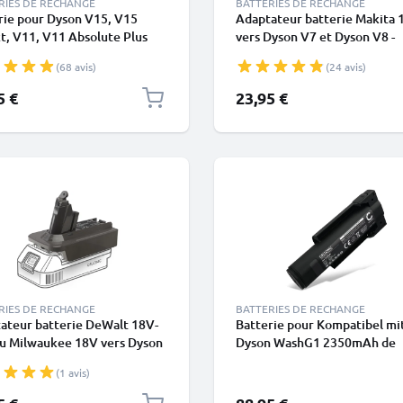
RIES DE RECHANGE
BATTERIES DE RECHANGE
rie pour Dyson V15, V15
Adaptateur batterie Makita 
t, V11, V11 Absolute Plus
vers Dyson V7 et Dyson V8 -
Dyson SV15, SV16, SV17,
Convertisseur batterie pour
(68 avis)
(24 avis)
 SV22 Type A - Batterie à
aspirateurs de CELLONIC
queter - 4000mAh de
5 €
23,95 €
ONIC
RIES DE RECHANGE
BATTERIES DE RECHANGE
ateur batterie DeWalt 18V-
Batterie pour Kompatibel mi
u Milwaukee 18V vers Dyson
Dyson WashG1 2350mAh de
Convertisseur batterie pour
CELLONIC
(1 avis)
ateurs Dyson de CELLONIC