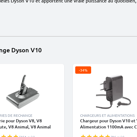
les Dyson V10 et apportent une vraie puissance au quotidien, 
ange Dyson V10
-34%
RIES DE RECHANGE
CHARGEURS ET ALIMENTATIONS
rie pour Dyson V8, V8
Chargeur pour Dyson V10 et 
ute, V8 Animal, V8 Animal
Alimentation 1100mA avec C
ive, V8 Fluffy, (Dyson
Chargeur de pour aspirateur