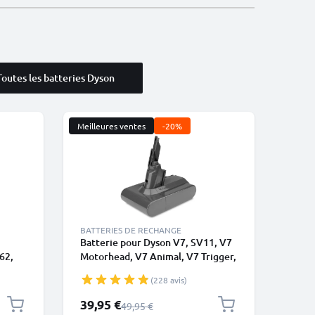
Toutes les batteries Dyson
Meilleures ventes
-20%
BATTERIES DE RECHANGE
Batterie pour Dyson V7, SV11, V7
62,
Motorhead, V7 Animal, V7 Trigger,
C74,
V7 Total Clean 2000mAh de
(228 avis)
 vis
CELLONIC - Batterie à vis
Prix spécial
39,95 €
Prix normal
49,95 €