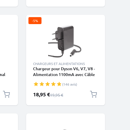
-5%
CHARGEURS ET ALIMENTATIONS
Chargeur pour Dyson V6, V7, V8 -
mal
Alimentation 1100mA avec Câble
ge
Chargeur de pour aspirateur Dyson
(146 avis)
sans fil
Prix spécial
18,95 €
Prix normal
19,95 €