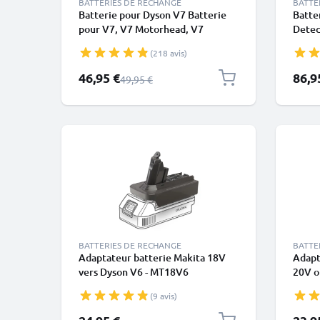
BATTERIES DE RECHANGE
BATTE
Batterie pour Dyson V7 Batterie
Batte
pour V7, V7 Motorhead, V7
Detec
Animal, V7 Trigger, V7 Cord Free,
Pro, 
(218 avis)
V7 Total Clean, SV11 Type B
SV18,
(Dyson 968670-02) (21.6V,
encli
Prix spécial
46,95 €
86,9
Prix normal
49,95 €
2500mAh) de CELLONIC - Batterie
CELL
à vis
BATTERIES DE RECHANGE
BATTE
Adaptateur batterie Makita 18V
Adapt
vers Dyson V6 - MT18V6
20V o
Convertisseur batterie pour
V6 - 
(9 avis)
aspirateurs Dyson de CELLONIC
aspir