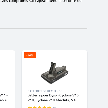
sans compromis sur l’ajustement, la sécurité ou
-16%
BATTERIES DE RECHANGE
V11 -
Batterie pour Dyson Cyclone V10,
âble
V10, Cyclone V10 Absolute, V10
 Dyson
Animal, V10 Origin, Dyson SV12,