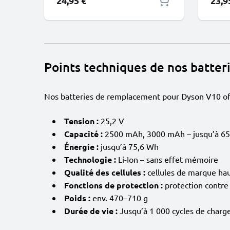
24,95 €
23,9
Points techniques de nos batter
Nos batteries de remplacement pour Dyson V10 off
Tension :
25,2 V
Capacité :
2500 mAh, 3000 mAh – jusqu’à 6
Énergie :
jusqu’à 75,6 Wh
Technologie :
Li-Ion – sans effet mémoire
Qualité des cellules :
cellules de marque hau
Fonctions de protection :
protection contre l
Poids :
env. 470–710 g
Durée de vie :
Jusqu’à 1 000 cycles de charg