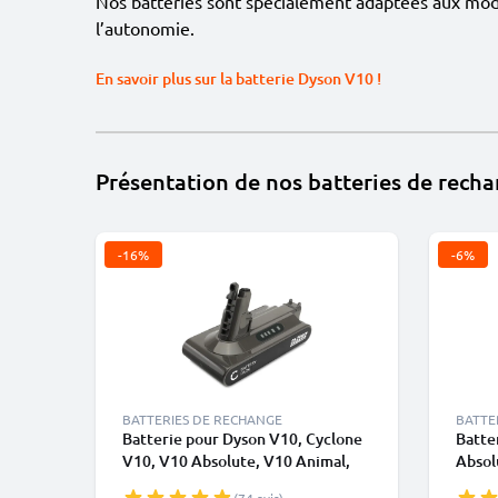
Nos batteries sont spécialement adaptées aux modè
l’autonomie.
En savoir plus sur la batterie Dyson V10 !
Présentation de nos batteries de rech
-16%
-6%
BATTERIES DE RECHANGE
BATTE
Batterie pour Dyson V10, Cyclone
Batte
V10, V10 Absolute, V10 Animal,
Absol
V10 Origin, V10 Extra, Dyson
Exclus