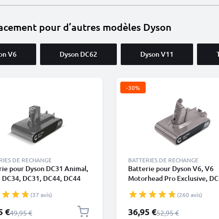
lacement pour d’autres modèles Dyson
on V6
Dyson DC62
Dyson V11
-30%
RIES DE RECHANGE
BATTERIES DE RECHANGE
rie pour Dyson DC31 Animal,
Batterie pour Dyson V6, V6
 DC34, DC31, DC44, DC44
Motorhead Pro Exclusive, DC
l Total Clean, Dyson 917083-
DC62 Animal / Animalpro, D
(37 avis)
(260 avis)
00mAh - Convient
967810-21 Type B - Batterie à
ement au type A - Batterie à
2000mAh de CELLONIC
pécial
Prix spécial
5 €
36,95 €
Prix normal
Prix normal
49,95 €
52,95 €
queter - de CELLONIC