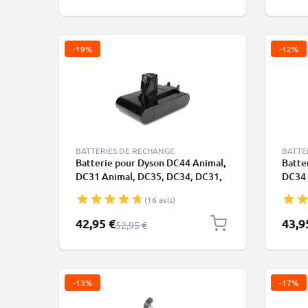
-19%
-12%
BATTERIES DE RECHANGE
BATTE
Batterie pour Dyson DC44 Animal,
Batte
DC31 Animal, DC35, DC34, DC31,
DC34 
DC44, DC44 Animal Total Clean
DC35 
(16 avis)
2000mAh - Convient uniquement
05) 2
au type A - Batterie à encliqueter -
vis d
Prix spécial
Prix s
42,95 €
43,9
Prix normal
52,95 €
de CELLONIC
-13%
-17%