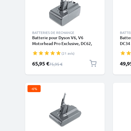
BATTERIES DE RECHANGE
BATTE
Batterie pour Dyson V6, V6
Batte
Motorhead Pro Exclusive, DC62,
DC34 
DC74 Animal, SV03, Dyson
Anima
(21 avis)
967810-21 4000mAh de CELLONIC
DC56 
- Batterie à vis (Non compatible
Batter
Prix spécial
Prix s
65,95 €
49,9
Prix normal
75,95 €
avec un chargeur mural)
-6%