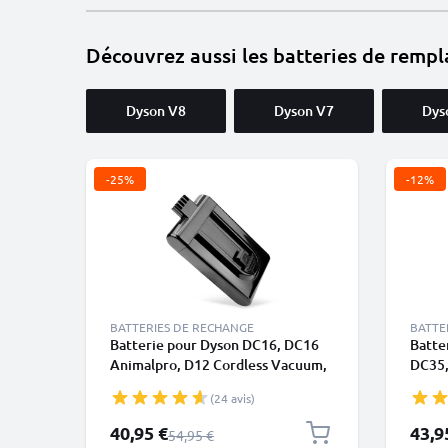
Découvrez aussi les batteries de remp
Dyson V8
Dyson V7
Dys
-25%
-12%
BATTERIES DE RECHANGE
BATTE
Batterie pour Dyson DC16, DC16
Batte
Animalpro, D12 Cordless Vacuum,
DC35,
DC16 Animal, DC16 Root 6, DC16
Anima
(24 avis)
Issey Miyake, DC16 Handheld
05 15
1500mAh de CELLONIC
uniqu
Prix spécial
Prix s
40,95 €
43,9
Prix normal
54,95 €
encli