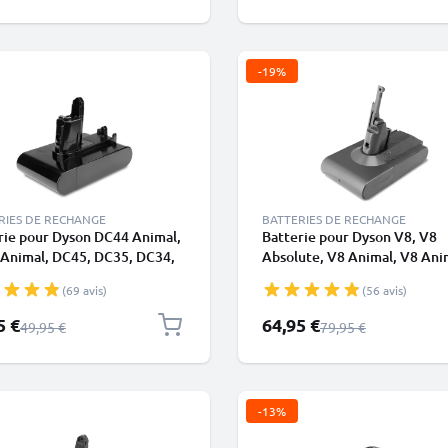
-19%
RIES DE RECHANGE
BATTERIES DE RECHANGE
rie pour Dyson DC44 Animal,
Batterie pour Dyson V8, V8
Animal, DC45, DC35, DC34,
Absolute, V8 Animal, V8 Ani
Multi Floor (Dyson 202932-
Exclusive, V8 Fluffy, V8 Ran
(69 avis)
(56 avis)
000mAh - type B - Batterie à
(Dyson 215681), SV10, SV25
e CELLONIC
4000mAh de CELLONIC
pécial
Prix spécial
5 €
64,95 €
Prix normal
Prix normal
49,95 €
79,95 €
-13%