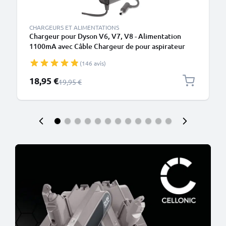
CHARGEURS ET ALIMENTATIONS
Chargeur pour Dyson V6, V7, V8 - Alimentation
1100mA avec Câble Chargeur de pour aspirateur
Dyson sans fil
(146 avis)
Prix spécial
18,95 €
Prix normal
19,95 €