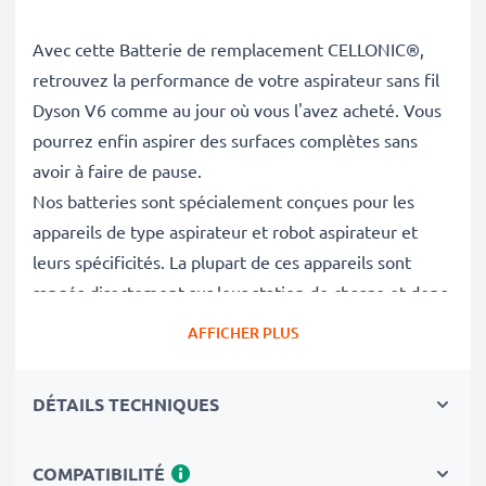
Avec cette Batterie de remplacement CELLONIC®,
retrouvez la performance de votre aspirateur sans fil
Dyson V6 comme au jour où vous l'avez acheté. Vous
pourrez enfin aspirer des surfaces complètes sans
avoir à faire de pause.
Nos batteries sont spécialement conçues pour les
appareils de type aspirateur et robot aspirateur et
leurs spécificités. La plupart de ces appareils sont
rangés directement sur leur station de charge et donc
les batteries sont solicitées en permanence. Il faut
AFFICHER PLUS
donc une batterie qui permet de nombreux cycles de
charge sans perdre en puissance et capacité.
DÉTAILS TECHNIQUES
✔
Batterie de rechange de très bonne qualité
avec
COMPATIBILITÉ
une grande
Capacité: 2000mAh