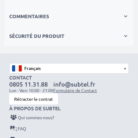
✔
Longue durée de vie
avec sa Technologie moderne
au lithium sans effet de mémoire
COMMENTAIRES
✔
Sécurité et Fiabilité Garanties contre
: Courts-
Circuits, Surchauffes, Surtensions
SÉCURITÉ DU PRODUIT
✔
Chaque Cellules sont séparement testées
et
contrôlées par des professionels compétants
✔
100% identique à votre batterie d'origine:
remplacez votre batterie Dyson 967810-21
▾
rapidement et simplement
CONTACT
0805 11.31.88
info@subtel.fr
Lun - Ven: 10:00 - 21:00
Formulaire de Contact
Données techniques:
Rétracter le contrat
Tension
: 21.6V
À PROPOS DE SUBTEL
Type de cellule
: Lithium Ion
Qui sommes-nous?
Capacité
: 2000mAh
FAQ
Couleur
: noir