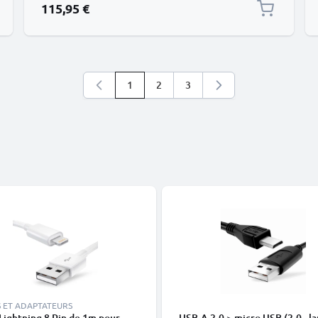
115,95 €
1
2
3
Vous lisez actuellement la page
Page
Page
 ET ADAPTATEURS
Lightning 8 Pin de 1m pour
USB-A 2.0 > micro USB (2.0 - la