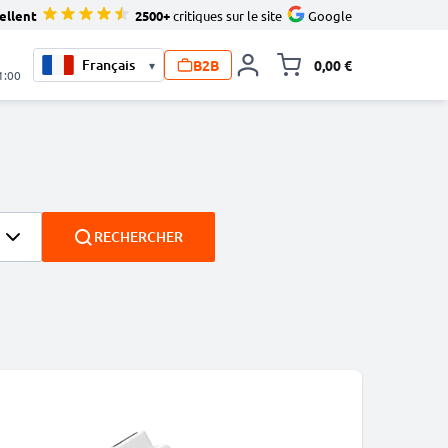
ellent
2500+
critiques sur le site
Google
B2B
0,00 €
▾
Toggle minicart, L
1:00
RECHERCHER