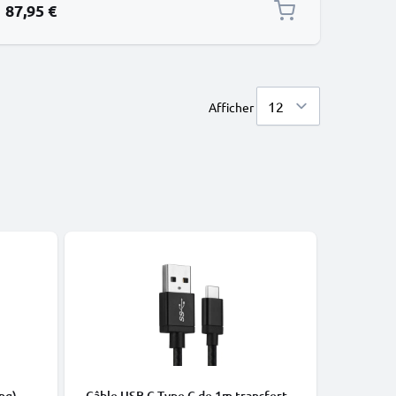
87,95 €
Afficher
Meilleures
CÂBLES E
ng) -
Câble USB C Type C de 1m transfert
Câble US