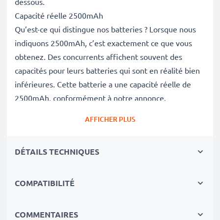
dessous.
Capacité réelle 2500mAh
Qu’est-ce qui distingue nos batteries ? Lorsque nous
indiquons 2500mAh, c’est exactement ce que vous
obtenez. Des concurrents affichent souvent des
capacités pour leurs batteries qui sont en réalité bien
inférieures. Cette batterie a une capacité réelle de
2500mAh, conformément à notre annonce.
Batterie 202932-06,917083-01,202932-05 haute
AFFICHER PLUS
performance
Nos batteries de remplacement garantissent des
DÉTAILS TECHNIQUES
performances élevées, une puissance d’aspiration
constante, ainsi qu’une autonomie égale ou
supérieure à celle de la batterie d’origine de votre
COMPATIBILITÉ
aspirateur pendant un gran nombre de cycles de
charge.
COMMENTAIRES