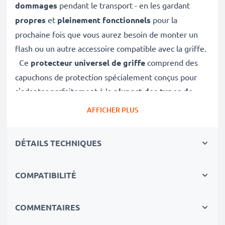
dommages
pendant le transport - en les gardant
propres
et
pleinement fonctionnels
pour la
prochaine fois que vous aurez besoin de monter un
flash ou un autre accessoire compatible avec la griffe.
Ce
protecteur universel de griffe
comprend des
capuchons de protection spécialement conçus pour
s'adapter parfaitement à la
plupart des types de
griffes d'appareils photo numériques
- pour une
AFFICHER PLUS
protection maximale
et un
ajustement sûr
. ✔
Bumper camera hot shoe set - camera flash protector
DÉTAILS TECHNIQUES
cover / protector cap ✔ Large compatibilité - capuchon
de protection universel pour le rail de la griffe de
COMPATIBILITÉ
divers appareils photo et caméras vidéo ✔ 100%
compatible avec Canon EOS, Fuji Fujifilm, Nikon
Coolpix / D / Z, Olympus Pen / OM-D, Sigma SD,
COMMENTAIRES
Panasonic Lumix, Leica et bien d'autres encore Non