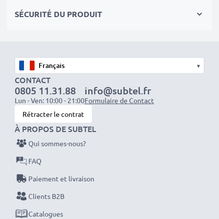
compatible avec les appareils photo Sony / Minolta /
SÉCURITÉ DU PRODUIT
Alpha
CELLONIC
Shoe cap specifications :
Couleur :
Noir
Matériau :
Plastique
Protection contre :
Poussière, sable, impact, protection contre la pluie
(non étanche)
Garantie de 3 ans ★
Les accessoires
▾
pour appareils photo CELLONIC sont synonymes de
CONTACT
0805 11.31.88
info@subtel.fr
qualité supérieure et de normes certifiées - c'est
Lun - Ven: 10:00 - 21:00
Formulaire de Contact
pourquoi ils sont garantis 3 ans !
Rétracter le contrat
À PROPOS DE SUBTEL
Qui sommes-nous?
FAQ
Paiement et livraison
Clients B2B
Catalogues