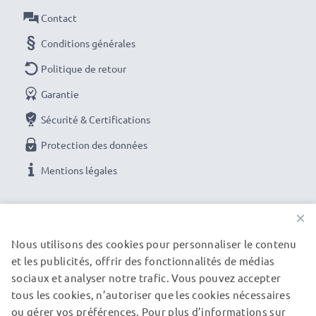
Contact
Conditions générales
Politique de retour
Garantie
Sécurité & Certifications
Protection des données
Mentions légales
NOS OPTIONS DE PAIEMENT
×
Nous utilisons des cookies pour personnaliser le contenu
et les publicités, offrir des fonctionnalités de médias
NOS PARTENAIRES DE LIVRAISON
sociaux et analyser notre trafic. Vous pouvez accepter
tous les cookies, n’autoriser que les cookies nécessaires
ou gérer vos préférences. Pour plus d’informations sur
© subtel.fr 2026