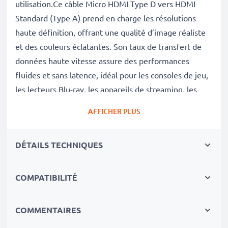
utilisation.Ce câble Micro HDMI Type D vers HDMI
Standard (Type A) prend en charge les résolutions
haute définition, offrant une qualité d’image réaliste
et des couleurs éclatantes. Son taux de transfert de
données haute vitesse assure des performances
fluides et sans latence, idéal pour les consoles de jeu,
les lecteurs Blu-ray, les appareils de streaming, les
projecteurs et bien plus encore.
AFFICHER PLUS
Pourquoi choisir nos câbles HDMI ?
✔
Image en haute résolution
– Prise en charge des
DÉTAILS TECHNIQUES
images haute définition pour des visuels
époustouflants et des couleurs éclatantes
✔
Performance sans latence
– Transfert de données
COMPATIBILITÉ
ultra-rapide garantissant un streaming fluide, des jeux
sans interruption et une lecture vidéo impeccable
COMMENTAIRES
✔
Construction durable
– Connecteurs renforcés et