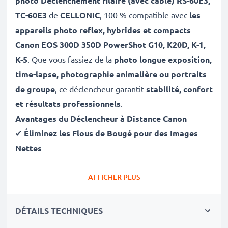
photo Déclenchement filaire (avec câble) RS-60E3,
TC-60E3
de
CELLONIC
, 100 % compatible avec
les
appareils photo reflex, hybrides et compacts
Canon EOS 300D 350D PowerShot G10, K20D, K-1,
K-5
. Que vous fassiez de la
photo longue exposition,
time-lapse, photographie animalière ou portraits
de groupe
, ce déclencheur garantit
stabilité, confort
et résultats professionnels
.
Avantages du Déclencheur à Distance
Canon
✔
Éliminez les Flous de Bougé pour des Images
Nettes
Appuyer sur le déclencheur à la main peut causer des
flous. Avec cette
télécommande
, obtenez
AFFICHER PLUS
des
photos ultra-nettes
, idéales pour
la
photographie nocturne, macro et longue
DÉTAILS TECHNIQUES
exposition
.