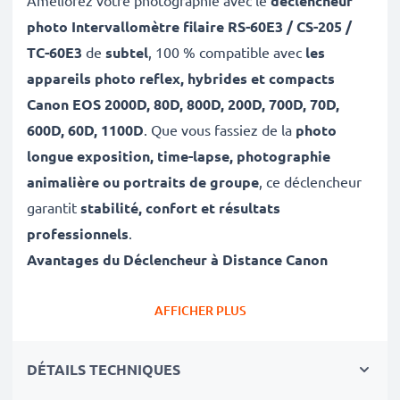
Améliorez votre photographie avec le
déclencheur
photo Intervallomètre filaire RS-60E3 / CS-205 /
TC-60E3
de
subtel
, 100 % compatible avec
les
appareils photo reflex, hybrides et compacts
Canon EOS 2000D, 80D, 800D, 200D, 700D, 70D,
600D, 60D, 1100D
. Que vous fassiez de la
photo
longue exposition, time-lapse, photographie
animalière ou portraits de groupe
, ce déclencheur
garantit
stabilité, confort et résultats
professionnels
.
Avantages du Déclencheur à Distance
Canon
✔
Éliminez les Flous de Bougé pour des Images
Nettes
AFFICHER PLUS
Appuyer sur le déclencheur à la main peut causer des
flous. Avec cette
télécommande
, obtenez
DÉTAILS TECHNIQUES
des
photos ultra-nettes
, idéales pour