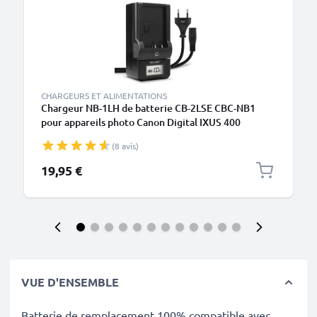
CHARGEURS ET ALIMENTATIONS
Chargeur NB-1LH de batterie CB-2LSE CBC-NB1
pour appareils photo Canon Digital IXUS 400
PowerShot S100 Digital ELPH S500 S410 S330 S320
(8 avis)
IXUS V3 V2 de CELLONIC
19,95 €
VUE D'ENSEMBLE
Batterie de remplacement 100% compatible avec