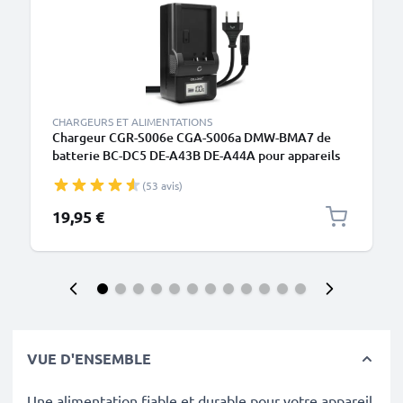
CHARGEURS ET ALIMENTATIONS
Chargeur CGR-S006e CGA-S006a DMW-BMA7 de
batterie BC-DC5 DE-A43B DE-A44A pour appareils
photo Lumix DMC-FZ8 DMC-FZ7 DMC-FZ18 DMC-
(53 avis)
FZ28 DMC-FZ30 de CELLONIC
19,95 €
VUE D'ENSEMBLE
Une alimentation fiable et durable pour votre appareil