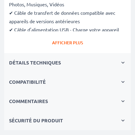
Photos, Musiques, Vidéos
✔ Câble de transfert de données compatible avec
appareils de versions antérieures
✔ Câble d'alimentation USB - Charge votre appareil
(
s'il peut être chargé via le port USB
)
AFFICHER PLUS
Données techniques du câble USB:
DÉTAILS TECHNIQUES
Matériau du Câble
: Nylon
Matériau Connecteur
: Aluminium
Connecteur 1
: Micro USB
COMPATIBILITÉ
Connecteur 2
: USB A
Version
: 2.0
COMMENTAIRES
Courant électrique
: 2A
Longueur de câble
: 1m
SÉCURITÉ DU PRODUIT
Couleur
: noir