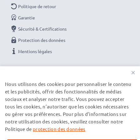
de 36 mois!
Politique de retour
Livraison rapide et sécurisée
: nous préparons et
expédions votre commande le jour même si vous
Garantie
finalisez votre commande avant 15h un jour ouvrable.
Sécurité & Certifications
Paiement en ligne :
vous pouvez utiliser le moyen de
Protection des données
paiement de votre choix pour plus de sécurité. (carte
Mentions légales
bancaire, paypal, carte bleue, virement bancaire)
Droit de retour
: vous pouvez nous renvoyer votre
NOS OPTIONS DE PAIEMENT
produit dans les 30 jours si celui-ci ne convient pas
×
pleinement à vos attentes
Nous utilisons des cookies pour personnaliser le contenu
Service client gratuit :
service client gratuit et à
et les publicités, offrir des fonctionnalités de médias
NOS PARTENAIRES DE LIVRAISON
l’écoute par téléphone du lundi au vendredi de 10h à
sociaux et analyser notre trafic. Vous pouvez accepter
18h ou par e-mail
tous les cookies, n’autoriser que les cookies nécessaires
ou gérer vos préférences. Pour plus d’informations sur
© subtel.fr 2026
notre utilisation des cookies, veuillez consulter notre
Tous les prix incluent la TVA et excluent les frais de port.
Veuillez noter que toutes les marques citées sont des
Politique de
protection des données
marques déposées de leurs propriétaires respectifs et sont