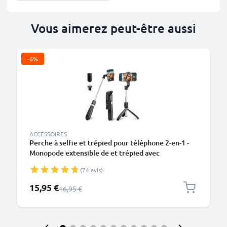
Vous aimerez peut-être aussi
-6%
ACCESSOIRES
Perche à selfie et trépied pour téléphone 2-en-1 -
Monopode extensible de et trépied avec
télécommande Bluetooth pour smartphone,
(74 avis)
appareil photo, iPhone, GoPro, Android et autres –
Noir
Prix spécial
15,95 €
Prix normal
16,95 €