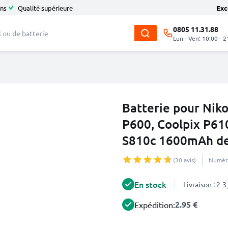
ans
Qualité supérieure
Exc
0805 11.31.88
Lun - Ven: 10:00 - 2
Batterie pour Niko
P600, Coolpix P610
S810c 1600mAh d
(30 avis)
Numéro
En stock
Livraison : 2-
2.95 €
Expédition: