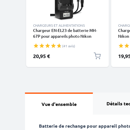
CHARGEURS ET ALIMENTATIONS
CHARG
Chargeur EN-EL23 de batterie MH-
Charg
67P pour appareils photo Nikon
Nikon
Coolpix B700 P600 P61 P900 S810c
Coolpi
(41 avis)
de CELLONIC
S810c
CELLO
20,95 €
19,9
Détails te
Vue d'ensemble
Batterie de rechange pour appareil pho