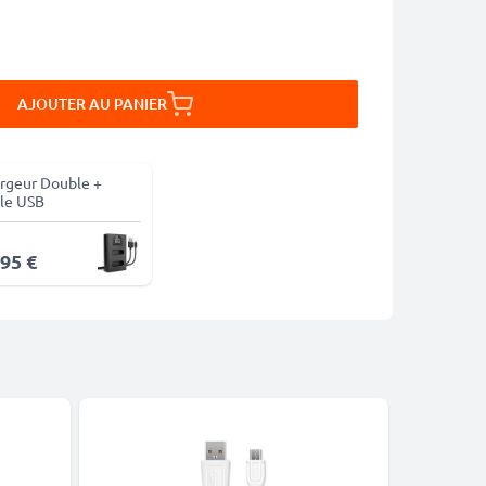
AJOUTER AU PANIER
rgeur Double +
le USB
,95 €
Meilleures