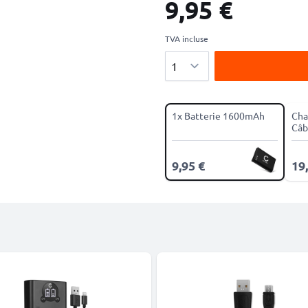
9,95 €
TVA incluse
Quantité
1x Batterie 1600mAh
Cha
Câb
9,95 €
19