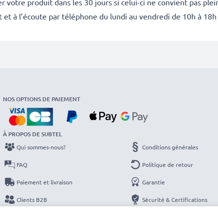
 votre produit dans les 30 jours si celui-ci ne convient pas ple
it et à l’écoute par téléphone du lundi au vendredi de 10h à 18h
NOS OPTIONS DE PAIEMENT
À PROPOS DE SUBTEL
Qui sommes-nous?
Conditions générales
FAQ
Politique de retour
Paiement et livraison
Garantie
Clients B2B
Sécurité & Certifications
Catalogues
Protection des données