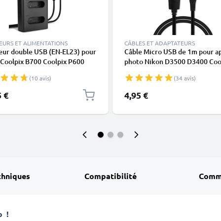
EURS ET ALIMENTATIONS
CÂBLES ET ADAPTATEURS
eur double USB (EN-EL23) pour
Câble Micro USB de 1m pour ap
 Coolpix B700 Coolpix P600
photo Nikon D3500 D3400 Coo
x P610 Coolpix P900 Coolpix
P1000 P600 P900, W150 W300
(10 avis)
(34 avis)
 + 1m + Câble USB de
B700, 1 J5, A900 transfert de
NIC
données 1A noir PVC
5 €
4,95 €
chniques
Compatibilité
Comm
to
!