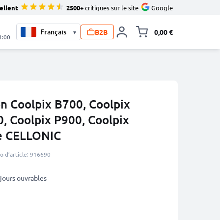
ellent
2500+
critiques sur le site
Google
B2B
0,00 €
▾
Toggle minicart, L
1:00
n Coolpix B700, Coolpix
, Coolpix P900, Coolpix
e CELLONIC
 d’article: 916690
3 jours ouvrables