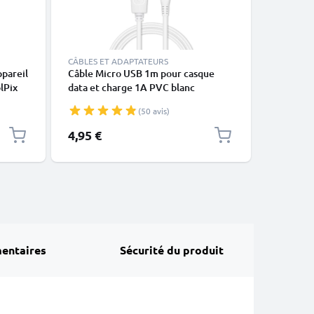
CÂBLES ET ADAPTATEURS
CÂBLES E
pareil
Câble Micro USB 1m pour casque
Câble US
lPix
data et charge 1A PVC blanc
tablette 
, B600
charge 1
(50 avis)
4,95 €
4,95 €
entaires
Sécurité du produit