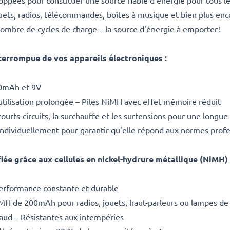
ppées pour constituer une source fiable d'énergie pour tous les
ets, radios, télécommandes, boîtes à musique et bien plus enco
ombre de cycles de charge – la source d'énergie à emporter !
nterrompue de vos appareils électroniques :
0mAh
et
9V
lisation prolongée – Piles NiMH avec effet mémoire réduit
courts-circuits, la surchauffe et les surtensions pour une longue
 individuellement pour garantir qu'elle répond aux normes prof
fiée grâce aux cellules en nickel-hydrure métallique (NiMH) 
erformance constante et durable
NiMH de
200mAh
pour radios, jouets, haut-parleurs ou lampes d
aud – Résistantes aux intempéries