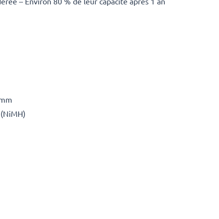
rée – Environ 80 % de leur capacité après 1 an
7 mm
 (NiMH)