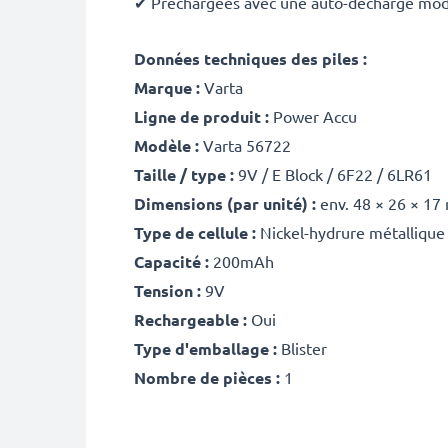
✔ Préchargées avec une auto-décharge modé
Données techniques des piles :
Marque :
Varta
Ligne de produit :
Power Accu
Modèle :
Varta
56722
Taille / type :
9V / E Block / 6F22 / 6LR61
Dimensions (par unité) :
env.
48 × 26 × 1
Type de cellule :
Nickel-hydrure métallique
Capacité :
200mAh
Tension :
9V
Rechargeable :
Oui
Type d'emballage :
Blister
Nombre de pièces :
1