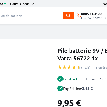
ans
Qualité supérieure
Exc
0805 11.31.88
Lun - Ven: 10:00 - 2
Pile batterie 9V /
Varta 56722 1x
(7 avis)
Numéro 
En stock
Livraison : 2-
2.95 €
Expédition:
9,95 €