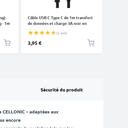
CÂBLES E
ng) -
Câble USB C Type C de 1m transfert
Câble Mi
g - 1m
de données et charge 3A noir en
data et 
Nylon
(2 avis)
3,95 €
4,95 €
Sécurité du produit
de CELLONIC – adaptées aux
lus encore