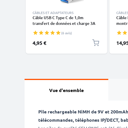
CÂBLES ET ADAPTATEURS
CÂBLES
Câble USB C Type C de 1,0m
Câble 
transfert de données et charge 3A
montre
noir en PVC
X, XS,
(6 avis)
blanc 
4,95 €
14,9
Vue d'ensemble
Pile rechargeable NiMH de
9V
et
200mA
télécommandes, téléphones IP/DECT, baby