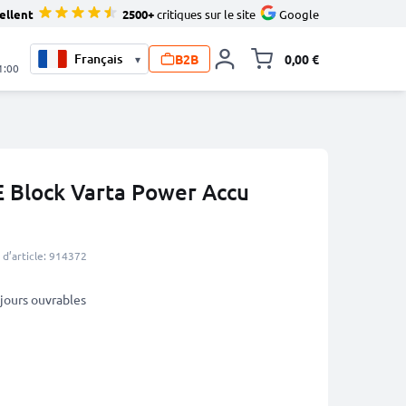
ellent
2500+
critiques sur le site
Google
B2B
0,00 €
▾
Toggle minicart, L
1:00
 E Block Varta Power Accu
d’article: 914372
3 jours ouvrables