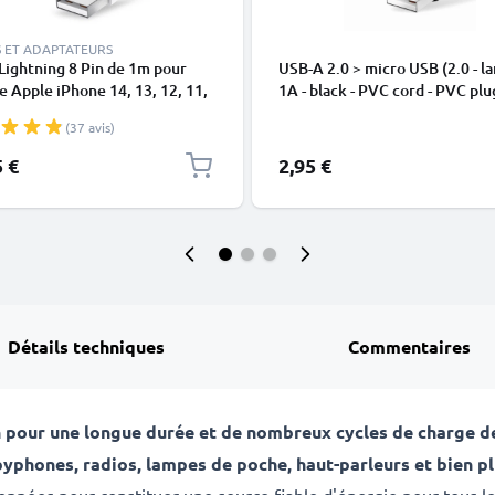
 ET ADAPTATEURS
Lightning 8 Pin de 1m pour
USB-A 2.0 > micro USB (2.0 - la
 Apple iPhone 14, 13, 12, 11,
1A - black - PVC cord - PVC plu
 XR, 8, 7, SE data et charge
(37 avis)
en
5 €
2,95 €
Détails techniques
Commentaires
h
pour une longue durée et de nombreux cycles de charge 
phones, radios, lampes de poche, haut-parleurs et bien p