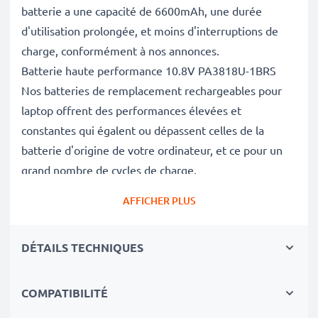
batterie a une capacité de 6600mAh, une durée
d'utilisation prolongée, et moins d'interruptions de
charge, conformément à nos annonces.
Batterie haute performance 10.8V PA3818U-1BRS
Nos batteries de remplacement rechargeables pour
laptop offrent des performances élevées et
constantes qui égalent ou dépassent celles de la
batterie d'origine de votre ordinateur, et ce pour un
grand nombre de cycles de charge.
Excellentes normes de qualité et sécurité
AFFICHER PLUS
En tant que spécialistes des batteries depuis 2004,
chacune de nos batteries de remplacement fait l'objet
DÉTAILS TECHNIQUES
de contrôles de qualité stricts et rigoureux afin de
respecter les normes de l'UE et de les dépasser.
Le choix durable
COMPATIBILITÉ
Optez pour le remplacement de la batterie plutôt que