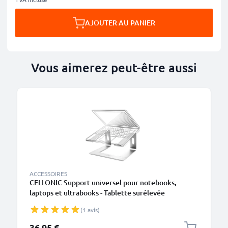
AJOUTER AU PANIER
Vous aimerez peut-être aussi
ACCESSOIRES
CELLONIC Support universel pour notebooks,
laptops et ultrabooks - Tablette surélevée
ergonomique réglable et refroidissante en
(1 avis)
aluminium léger de 26 cm
36,95 €