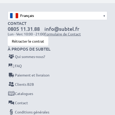
Veuillez noter: >> Une batterie de remplacement
▾
lithium-ion avec une capacité plus élevée (1000mAh
CONTACT
ou plus) dépassera légèrement en bas ou à l’arrière
0805 11.31.88
info@subtel.fr
mais conviendra tout de même à l’utilisation. Elle est
Lun - Ven: 10:00 - 21:00
Formulaire de Contact
cependant bien compatible avec votre ordinateur.
Rétracter le contrat
À PROPOS DE SUBTEL
Optez pour CELLONIC et ne faites aucun compromis
Qui sommes-nous?
sur la qualité. Passez votre commande dès maintenant
FAQ
!
Paiement et livraison
Clients B2B
Catalogues
Contact
Conditions générales