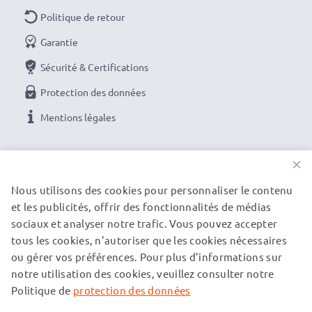
Politique de retour
Garantie
Sécurité & Certifications
Protection des données
Mentions légales
NOS OPTIONS DE PAIEMENT
×
Nous utilisons des cookies pour personnaliser le contenu
et les publicités, offrir des fonctionnalités de médias
NOS PARTENAIRES DE LIVRAISON
sociaux et analyser notre trafic. Vous pouvez accepter
tous les cookies, n’autoriser que les cookies nécessaires
ou gérer vos préférences. Pour plus d’informations sur
© subtel.fr 2026
notre utilisation des cookies, veuillez consulter notre
Tous les prix incluent la TVA et excluent les frais de port.
Veuillez noter que toutes les marques citées sont des
Politique de
protection des données
marques déposées de leurs propriétaires respectifs et sont