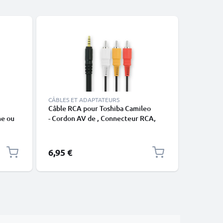
Meilleures
CÂBLES ET ADAPTATEURS
CÂBLES E
Câble RCA pour Toshiba Camileo
Câble US
ne ou
- Cordon AV de , Connecteur RCA,
tablette 
noir en
Câble Audio-Vidéo Composite
charge 1
pour TV, DVD, Blu-Ray, Caméra,
Console
6,95 €
4,95 €