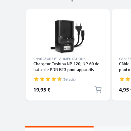
CHARGEURS ET ALIMENTATIONS
CÂBLES
Chargeur Toshiba NP-120, NP-60 de
Câble 
batterie PDR-BT3 pour appareils
photo 
photo Toshiba PDR-5300 / PDR-8300
H10 / 
(96 avis)
/ PDR-T20 / PDR-T30 / Camileo H10 /
P30 / 
Camileo H20 / Camileo P10
1A no
19,95 €
4,95 
de CELLONIC