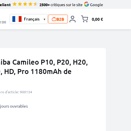
ellent
2500+
critiques sur le site
Google
B2B
0,00 €
▾
Toggle minicart, L
1:00
iba Camileo P10, P20, H20,
0, HD, Pro 1180mAh de
o d’article: 900134
3 jours ouvrables