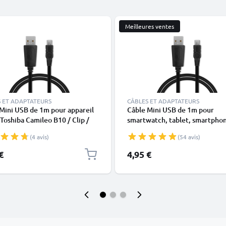
Meilleures ventes
 ET ADAPTATEURS
CÂBLES ET ADAPTATEURS
Mini USB de 1m pour appareil
Câble Mini USB de 1m pour
Toshiba Camileo B10 / Clip /
smartwatch, tablet, smartpho
H20 / H30 / P10 / P100 / P20 /
GPS - Câble data et charge 1A 
(4 avis)
(54 avis)
S10 / S20 transfert de données
PVC
ir PVC
€
4,95 €