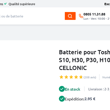
ans
Qualité supérieure
Exc
0805 11.31.88
Lun - Ven: 10:00 - 2
Batterie pour Tosh
S10, H30, P30, H1
CELLONIC
(208 avis)
Numér
En stock
Livraison : 2-
2.95 €
Expédition: