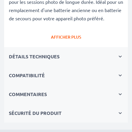
pour les sessions photo de longue durée. Idéal pour un
remplacement d'une batterie ancienne ou en batterie
de secours pour votre appareil photo préféré.
Avec cette batterie neuve de substitution CELLONIC,
AFFICHER PLUS
retrouvez la performance de votre appareil photo
comme au jour de son achat.
DÉTAILS TECHNIQUES
✔
Batterie de rechange de très bonne qualité
avec
COMPATIBILITÉ
une grande
Capacité: 2200mAh
✔
Longue durée de vie
avec sa Technologie moderne
au lithium sans effet de mémoire
COMMENTAIRES
✔
Sécurité et Fiabilité Garanties contre
: Courts-
Circuits, Surchauffes, Surtensions
SÉCURITÉ DU PRODUIT
✔
Les batteries sont testées et contrôlées
par des
professionels compétants