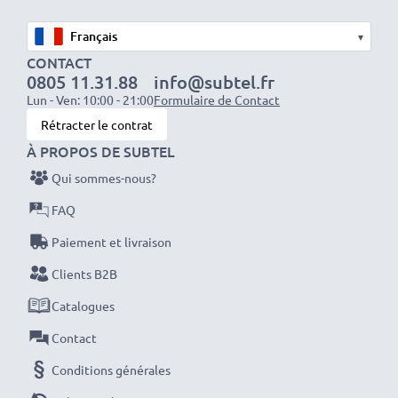
✔
100% compatible
avec votre batterie
d'origine Sony NP-FV90
▾
CONTACT
0805 11.31.88
info@subtel.fr
Données techniques:
Lun - Ven: 10:00 - 21:00
Formulaire de Contact
Marque:
CELLONIC
Rétracter le contrat
Capacité
: 2200mAh
À PROPOS DE SUBTEL
Tension
: 7.2V - 7.4V
Qui sommes-nous?
Type de cellule
: Lithium Ion
FAQ
Dimensions
: 55,2 x 45,2 x 31,6mm
Couleur
: noir
Paiement et livraison
Clients B2B
Avec CELLONIC – vous avez une batterie neuve de
Catalogues
rechange pas chère et de grande qualité pour votre
Contact
appareil Sony DCR-PJ5, DEV, FDR, HDR, NEX.
Conditions générales
Commandez votre batterie facilement et en toute