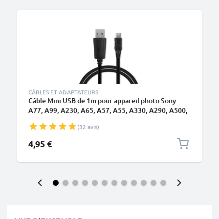
M
CÂBLES ET ADAPTATEURS
Câble Mini USB de 1m pour appareil photo Sony
A77, A99, A230, A65, A57, A55, A330, A290, A500,
A37, A33, A380, A580, A390 transfert de données
(32 avis)
1A noir PVC
4,95 €