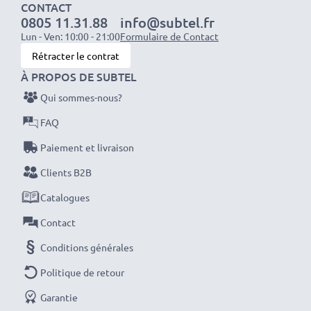
d'origine Sony NP-FS11
CONTACT
0805 11.31.88
info@subtel.fr
Lun - Ven: 10:00 - 21:00
Formulaire de Contact
Données techniques:
Rétracter le contrat
Marque:
CELLONIC
À PROPOS DE SUBTEL
Capacité
: 1400mAh
Qui sommes-nous?
Tension
: 3.6V - 3.7V
FAQ
Type de cellule
: Lithium Ion
Couleur
: noir
Paiement et livraison
Clients B2B
Avec CELLONIC – vous avez une batterie neuve de
Catalogues
rechange pas chère et de grande qualité pour votre
Contact
appareil Sony CCD, DSC, DCR.
Conditions générales
Commandez votre batterie facilement et en toute
Politique de retour
sécurité
Garantie