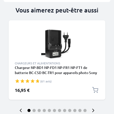
Vous aimerez peut-être aussi
CHARGEURS ET ALIMENTATIONS
Chargeur NP-BD1 NP-FD1 NP-FR1 NP-FT1 de
batterie BC-CSD BC-TR1 pour appareils photo Sony
Cyber-shot DSC-G3 DSC-T2 T200 T300 T500 T70
(61 avis)
T700 T75 T77 T90 T900 DSC-TX1 de CELLONIC
16,95 €