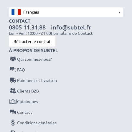
professionels compétants
✔
100% compatible
avec votre batterie
▾
d'origine Sony Cyber-shot NP-BD1 NP-FD1
CONTACT
0805 11.31.88
info@subtel.fr
Lun - Ven: 10:00 - 21:00
Formulaire de Contact
Données techniques:
Rétracter le contrat
Marque:
CELLONIC
À PROPOS DE SUBTEL
Capacité
: 600mAh
Qui sommes-nous?
Tension
: 3.6V - 3.7V
FAQ
Type de cellule
: Lithium Ion
Couleur
: noir
Paiement et livraison
Clients B2B
Avec CELLONIC – vous avez une batterie neuve de
Catalogues
rechange pas chère et de grande qualité pour votre
Contact
appareil Sony Cyber-shot DSC-G3 DSC-T2 DSC-T200.
Conditions générales
Commandez votre batterie facilement et en toute