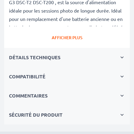
G3 DSC-T2 DSC-T200 , est la source d'alimentation
idéale pour les sessions photo de longue durée. Idéal
pour un remplacement d'une batterie ancienne ou en
batterie de secours pour votre appareil photo préféré.
AFFICHER PLUS
Avec cette batterie neuve de substitution CELLONIC,
retrouvez la performance de votre appareil photo
DÉTAILS TECHNIQUES
comme au jour de son achat.
COMPATIBILITÉ
✔
Batterie de rechange de très bonne qualité
avec
une grande
Capacité: 600mAh
✔
Longue durée de vie
avec sa Technologie moderne
COMMENTAIRES
au lithium sans effet de mémoire
✔
Sécurité et Fiabilité Garanties contre
: Courts-
SÉCURITÉ DU PRODUIT
Circuits, Surchauffes, Surtensions
✔
Les batteries sont testées et contrôlées
par des