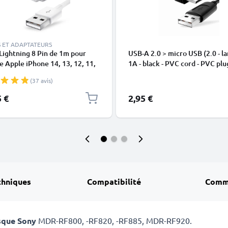
 ET ADAPTATEURS
Lightning 8 Pin de 1m pour
USB-A 2.0 > micro USB (2.0 - la
 Apple iPhone 14, 13, 12, 11,
1A - black - PVC cord - PVC plu
 XR, 8, 7, SE data et charge
(37 avis)
en
5 €
2,95 €
chniques
Compatibilité
Comm
asque Sony
MDR-RF800, -RF820, -RF885, MDR-RF920.