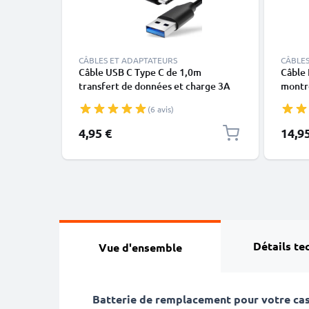
CÂBLES ET ADAPTATEURS
CÂBLES
Câble USB C Type C de 1,0m
Câble 
transfert de données et charge 3A
montre
noir en PVC
X, XS,
(6 avis)
blanc 
4,95 €
14,9
Détails te
Vue d'ensemble
Batterie de remplacement pour votre c