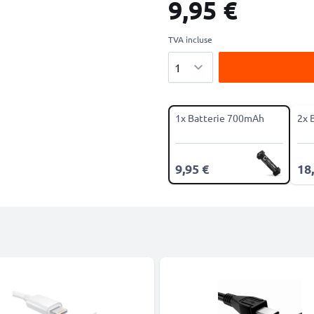
9,95 €
TVA incluse
Quantité
1x Batterie 700mAh
2x 
9,95 €
18