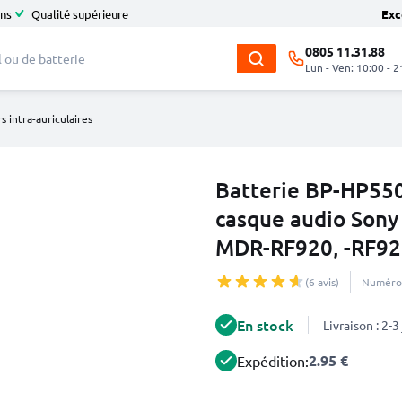
ans
Qualité supérieure
Exc
0805 11.31.88
Lun - Ven: 10:00 - 2
s intra-auriculaires
Batterie BP-HP55
casque audio Sony
MDR-RF920, -RF92
(6 avis)
Numéro 
En stock
Livraison : 2-
2.95 €
Expédition: