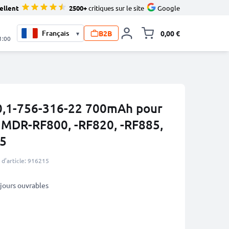
ellent
2500+
critiques sur le site
Google
B2B
0,00 €
▾
Toggle minicart, L
1:00
0,1-756-316-22 700mAh pour
 MDR-RF800, -RF820, -RF885,
5
d’article: 916215
3 jours ouvrables