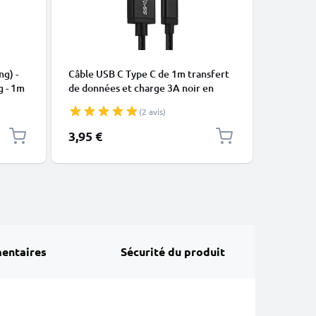
CÂBLES E
ng) -
Câble USB C Type C de 1m transfert
Câble Mi
g - 1m
de données et charge 3A noir en
data et 
Nylon
(2 avis)
3,95 €
4,95 €
entaires
Sécurité du produit