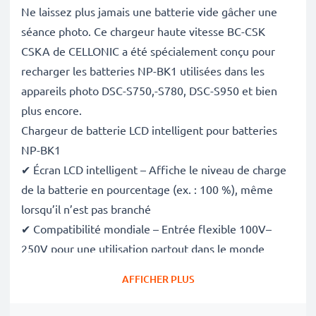
Ne laissez plus jamais une batterie vide gâcher une
séance photo. Ce chargeur haute vitesse BC-CSK
CSKA de CELLONIC a été spécialement conçu pour
recharger les batteries NP-BK1 utilisées dans les
appareils photo DSC-S750,-S780, DSC-S950 et bien
plus encore.
Chargeur de batterie LCD intelligent pour batteries
NP-BK1
✔ Écran LCD intelligent – Affiche le niveau de charge
de la batterie en pourcentage (ex. : 100 %), même
lorsqu’il n’est pas branché
✔ Compatibilité mondiale – Entrée flexible 100V–
250V pour une utilisation partout dans le monde
✔ Charge intelligente – Tension variable douce qui
AFFICHER PLUS
prolonge la durée de vie de la batterie
✔ Sécurité certifiée – Conforme aux normes CE et