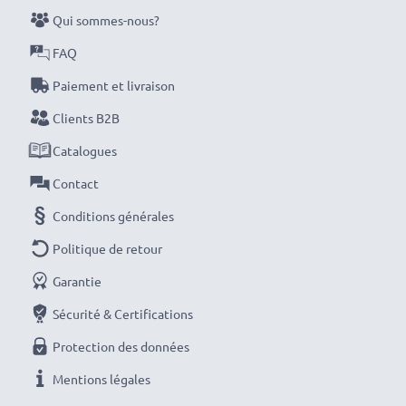
et une longévité optimales, chargez complètement
Qui sommes-nous?
vos batteries avant leur première utilisation.
FAQ
Paiement et livraison
Ne ratez plus jamais un cliché avec ce chargeur de
batterie LCD intelligent et compact de CELLONIC.
Clients B2B
Commandez dès maintenant pour une livraison rapide
Catalogues
et une garantie de 3 ans !
Contact
Conditions générales
Politique de retour
Garantie
Sécurité & Certifications
Protection des données
Mentions légales