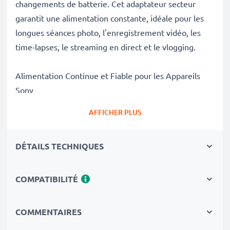
changements de batterie. Cet adaptateur secteur
garantit une alimentation constante, idéale pour les
longues séances photo, l'enregistrement vidéo, les
time-lapses, le streaming en direct et le vlogging.
Alimentation Continue et Fiable pour les Appareils
Sony
✔ Alimentation secteur ininterrompue pour une
AFFICHER PLUS
utilisation prolongée
✔ Aucune interruption pour la recharge – idéal pour le
DÉTAILS TECHNIQUES
montage photo/vidéo, le transfert de fichiers ou la
lecture ininterrompue
✔ Compatible avec la charge DC
COMPATIBILITÉ
✔ Idéal pour : photographie de studio, streaming
vidéo, vlogging, portrait et photographie de produits
COMMENTAIRES
✔ 100 % compatible avec Sony AX33, CX250, CX625,