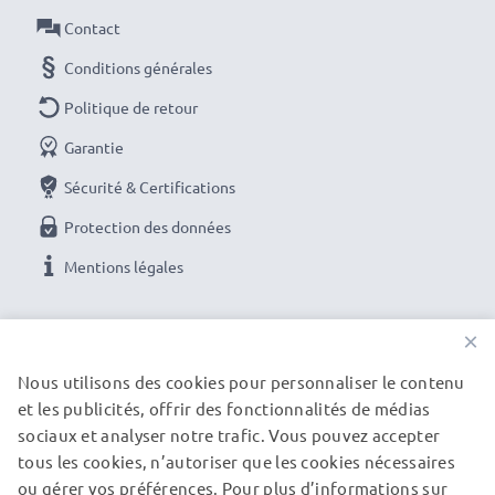
Contact
Une alimentation continue pour votre appareil
Conditions générales
Sony grâce à l’adaptateur secteur subtel.
Politique de retour
Commandez maintenant avec une livraison rapide
et une garantie de 3 ans !
Garantie
Sécurité & Certifications
Protection des données
Mentions légales
NOS OPTIONS DE PAIEMENT
×
Nous utilisons des cookies pour personnaliser le contenu
et les publicités, offrir des fonctionnalités de médias
NOS PARTENAIRES DE LIVRAISON
sociaux et analyser notre trafic. Vous pouvez accepter
tous les cookies, n’autoriser que les cookies nécessaires
ou gérer vos préférences. Pour plus d’informations sur
© subtel.fr 2026