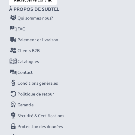
vos batteries avant leur première utilisation.
À PROPOS DE SUBTEL
Qui sommes-nous?
Ne ratez plus jamais un cliché avec ce chargeur de
FAQ
batterie LCD intelligent et compact de CELLONIC.
Paiement et livraison
Commandez dès maintenant pour une livraison rapide
et une garantie de 3 ans !
Clients B2B
Catalogues
Contact
Conditions générales
Politique de retour
Garantie
Sécurité & Certifications
Protection des données