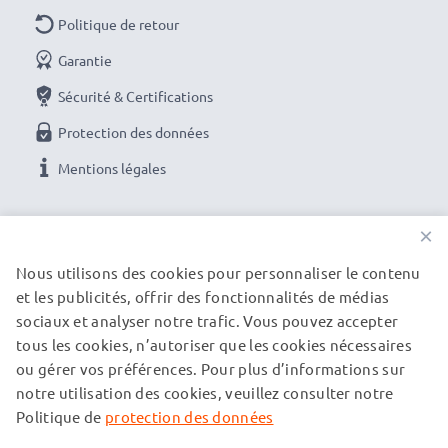
Politique de retour
Garantie
Sécurité & Certifications
Protection des données
Mentions légales
NOS OPTIONS DE PAIEMENT
×
Nous utilisons des cookies pour personnaliser le contenu
et les publicités, offrir des fonctionnalités de médias
NOS PARTENAIRES DE LIVRAISON
sociaux et analyser notre trafic. Vous pouvez accepter
tous les cookies, n’autoriser que les cookies nécessaires
ou gérer vos préférences. Pour plus d’informations sur
© subtel.fr 2026
notre utilisation des cookies, veuillez consulter notre
Tous les prix incluent la TVA et excluent les frais de port.
Veuillez noter que toutes les marques citées sont des
Politique de
protection des données
marques déposées de leurs propriétaires respectifs et sont