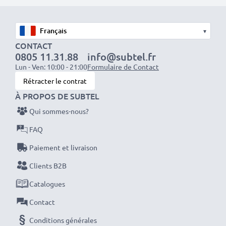
Veuillez noter: >> Une batterie de remplacement
▾
lithium-ion avec une capacité plus élevée (1000mAh
CONTACT
ou plus) dépassera légèrement en bas ou à l’arrière
0805 11.31.88
info@subtel.fr
mais conviendra tout de même à l’utilisation. Elle est
Lun - Ven: 10:00 - 21:00
Formulaire de Contact
cependant bien compatible avec votre ordinateur.
Rétracter le contrat
À PROPOS DE SUBTEL
Optez pour CELLONIC et ne faites aucun compromis
Qui sommes-nous?
sur la qualité. Passez votre commande dès maintenant
FAQ
!
Paiement et livraison
Clients B2B
Catalogues
Contact
Conditions générales