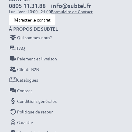
sur la qualité. Passez votre commande dès maintenant
0805 11.31.88
info@subtel.fr
!
Lun - Ven: 10:00 - 21:00
Formulaire de Contact
Rétracter le contrat
À PROPOS DE SUBTEL
Qui sommes-nous?
FAQ
Paiement et livraison
Clients B2B
Catalogues
Contact
Conditions générales
Politique de retour
Garantie