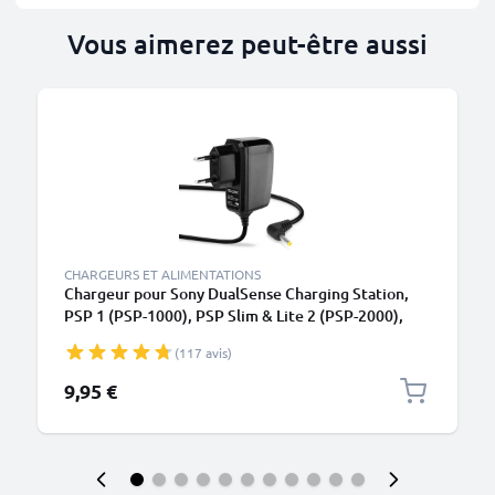
Vous aimerez peut-être aussi
M
CHARGEURS ET ALIMENTATIONS
Chargeur pour Sony DualSense Charging Station,
PSP 1 (PSP-1000), PSP Slim & Lite 2 (PSP-2000),
PSP Slim & Lite 3 (PSP-3000), PSP Street (PSP-
(117 avis)
E1000) - Alimentation 1A, Cordon / Câble de Charge
1,20m
9,95 €