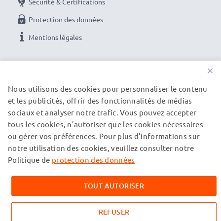
Sécurité & Certifications
Protection des données
Mentions légales
NOS OPTIONS DE PAIEMENT
×
Nous utilisons des cookies pour personnaliser le contenu
et les publicités, offrir des fonctionnalités de médias
NOS PARTENAIRES DE LIVRAISON
sociaux et analyser notre trafic. Vous pouvez accepter
tous les cookies, n’autoriser que les cookies nécessaires
ou gérer vos préférences. Pour plus d’informations sur
© subtel.fr 2026
notre utilisation des cookies, veuillez consulter notre
Tous les prix incluent la TVA et excluent les frais de port.
Veuillez noter que toutes les marques citées sont des
Politique de
protection des données
marques déposées de leurs propriétaires respectifs et sont
mentionnées sur nos pages web uniquement pour fournir des
TOUT AUTORISER
informations sur nos produits.
REFUSER