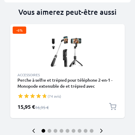
Vous aimerez peut-être aussi
-6%
M
ACCESSOIRES
Perche à selfie et trépied pour téléphone 2-en-1 -
Monopode extensible de et trépied avec
télécommande Bluetooth pour smartphone,
(74 avis)
appareil photo, iPhone, GoPro, Android et autres –
Noir
Prix spécial
15,95 €
Prix normal
16,95 €