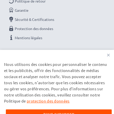
une transmission maximale de la lumière
Politique de retour
✔ Luminosité et couleurs - Protection d'écran sans
Garantie
altération de la luminosité et des couleurs
Sécurité & Certifications
✔ Film de protection blindé durci - Dureté : 9H |
Protection des données
Epaisseur : 0,33mm | Transparence : 99% | Qualité HD
Mentions légales
Adaptation parfaite à l'écran sans altérer la
sensibilité tactile
NOS OPTIONS DE PAIEMENT
×
✔ Sensibilité tactile maximale - protection en verre
Nous utilisons des cookies pour personnaliser le contenu
"Touch-Sensitive" pour les écrans d'affichage et les
et les publicités, offrir des fonctionnalités de médias
NOS PARTENAIRES DE LIVRAISON
écrans tactiles
sociaux et analyser notre trafic. Vous pouvez accepter
✔ Extra fin pour une sensation parfaite - Film de
tous les cookies, n’autoriser que les cookies nécessaires
protection en verre Slim-Design pour un confort
ou gérer vos préférences. Pour plus d’informations sur
© subtel.fr 2026
d'utilisation inchangé
notre utilisation des cookies, veuillez consulter notre
Tous les prix incluent la TVA et excluent les frais de port.
Veuillez noter que toutes les marques citées sont des
Politique de
protection des données
marques déposées de leurs propriétaires respectifs et sont
Autres avantages du verre de protection d'écran :
mentionnées sur nos pages web uniquement pour fournir des