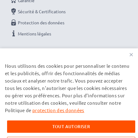
Garantie
Sécurité & Certifications
Protection des données
Mentions légales
NOS OPTIONS DE PAIEMENT
×
Nous utilisons des cookies pour personnaliser le contenu
et les publicités, offrir des fonctionnalités de médias
NOS PARTENAIRES DE LIVRAISON
sociaux et analyser notre trafic. Vous pouvez accepter
tous les cookies, n’autoriser que les cookies nécessaires
ou gérer vos préférences. Pour plus d’informations sur
© subtel.fr 2026
notre utilisation des cookies, veuillez consulter notre
Tous les prix incluent la TVA et excluent les frais de port.
Veuillez noter que toutes les marques citées sont des
Politique de
protection des données
marques déposées de leurs propriétaires respectifs et sont
mentionnées sur nos pages web uniquement pour fournir des
TOUT AUTORISER
informations sur nos produits.