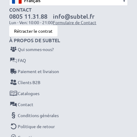
Type / Format: 377
▾
CONTACT
Désignation IEC: SR66 / SR626SW
0805 11.31.88
info@subtel.fr
Dimensions (unité) env.: 2.6 mm × Ø 6.8 mm
Lun - Ven: 10:00 - 21:00
Formulaire de Contact
Tension: 1.55V
Rétracter le contrat
Type de cellule: Primär Silber (Zn / Ag2O)
À PROPOS DE SUBTEL
Capacité: 24 mAh
Qui sommes-nous?
Quantité: x1
FAQ
Paiement et livraison
Que vous remplaciez une pile ou que vous fassiez
Clients B2B
des réserves, nos piles de montre Varta offrent
Catalogues
des performances fiables et une durée de vie
prolongée. Commandez maintenant – livraison
Contact
rapide et garantie 3 ans !
Conditions générales
Politique de retour