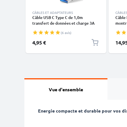
CÂBLES ET ADAPTATEURS
CÂBLES
Câble USB C Type C de 1,0m
Câble 
transfert de données et charge 3A
montre
noir en PVC
X, XS,
(6 avis)
blanc 
4,95 €
14,9
Vue d'ensemble
Energie compacte et durable pour vos dis