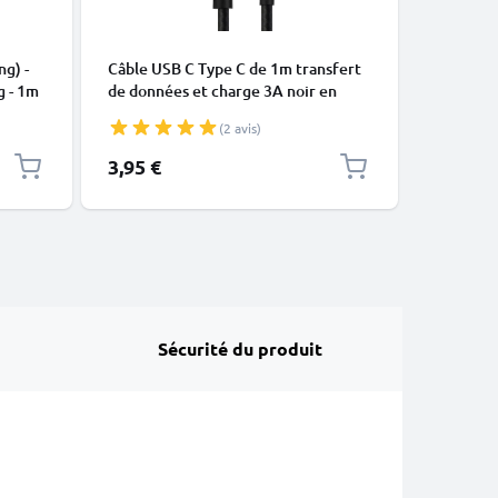
CÂBLES E
ng) -
Câble USB C Type C de 1m transfert
Câble Mi
g - 1m
de données et charge 3A noir en
data et 
Nylon
(2 avis)
3,95 €
4,95 €
Sécurité du produit