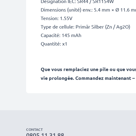
Désignation IEC: SR44 / SR1154W
Dimensions (unité) env.: 5.4 mm × Ø 11.6 
Tension: 1.55V
Type de cellule: Primär Silber (Zn / Ag2O)
Capacité: 145 mAh
Quantité: x1
Que vous remplaciez une pile ou que vous
vie prolongée. Commandez maintenant – li
CONTACT
0805 11.31.88