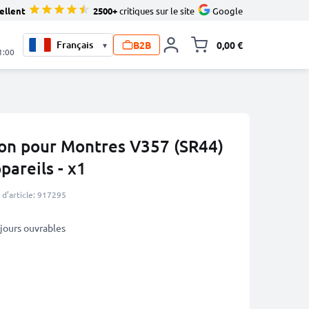
ellent
2500+
critiques sur le site
Google
B2B
0,00 €
▾
Toggle minicart, L
1:00
ton pour Montres V357 (SR44)
pareils - x1
d’article: 917295
3 jours ouvrables