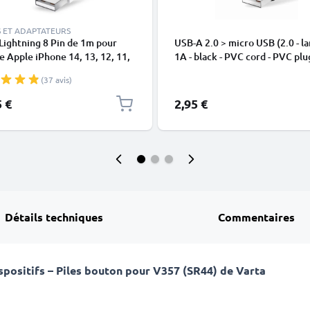
 ET ADAPTATEURS
Lightning 8 Pin de 1m pour
USB-A 2.0 > micro USB (2.0 - la
 Apple iPhone 14, 13, 12, 11,
1A - black - PVC cord - PVC plu
 XR, 8, 7, SE data et charge
(37 avis)
en
5 €
2,95 €
Détails techniques
Commentaires
positifs – Piles bouton pour V357 (SR44) de Varta