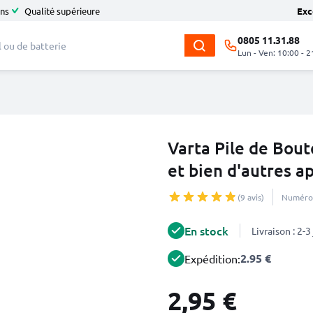
ans
Qualité supérieure
Exc
0805 11.31.88
Lun - Ven: 10:00 - 2
Varta Pile de Bou
et bien d'autres ap
(9 avis)
Numéro 
En stock
Livraison : 2-
2.95 €
Expédition:
2,95 €