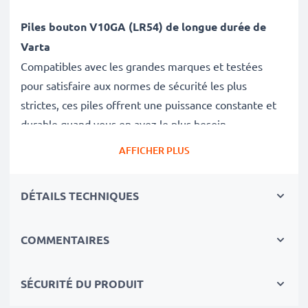
Piles bouton V10GA (LR54) de longue durée de
Varta
Compatibles avec les grandes marques et testées
pour satisfaire aux normes de sécurité les plus
strictes, ces piles offrent une puissance constante et
durable quand vous en avez le plus besoin.
AFFICHER PLUS
Qualité supérieure et normes de sécurité élevées
Spécialistes de batteries depuis 2004, toutes nos piles
DÉTAILS TECHNIQUES
de montre de remplacement sont soumises à des
tests rigoureux afin de répondre aux normes les plus
COMMENTAIRES
exigeantes – c’est pourquoi elles sont garanties 3 ans.
Caractéristiques de la pile
SÉCURITÉ DU PRODUIT
Marque: Varta