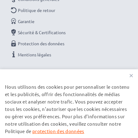
Politique de retour
Garantie
Sécurité & Certifications
Protection des données
Mentions légales
NOS OPTIONS DE PAIEMENT
×
Nous utilisons des cookies pour personnaliser le contenu
et les publicités, offrir des fonctionnalités de médias
NOS PARTENAIRES DE LIVRAISON
sociaux et analyser notre trafic. Vous pouvez accepter
tous les cookies, n’autoriser que les cookies nécessaires
ou gérer vos préférences. Pour plus d’informations sur
© subtel.fr 2026
notre utilisation des cookies, veuillez consulter notre
Tous les prix incluent la TVA et excluent les frais de port.
Veuillez noter que toutes les marques citées sont des
Politique de
protection des données
marques déposées de leurs propriétaires respectifs et sont