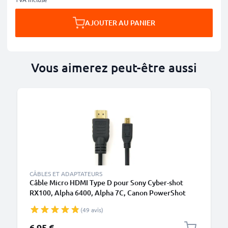
AJOUTER AU PANIER
Vous aimerez peut-être aussi
CÂBLES ET ADAPTATEURS
Câble Micro HDMI Type D pour Sony Cyber-shot
RX100, Alpha 6400, Alpha 7C, Canon PowerShot
SX740 HS, PowerShot G7 X Mark II - Cable HDMI 1.4
(49 avis)
de 1.5m pour TV, DVD, Blu-Ray, Caméra, Moniteur
6,95 €