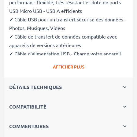
performant: flexible, très résistant et doté de ports
USB Micro USB - USB A efficients
✔ Câble USB pour un transfert sécurisé des données -
Photos, Musiques, Vidéos
✔ Câble de transfert de données compatible avec
appareils de versions antérieures
✔ Câble d'alimentation USB - Charge votre appareil
(
s'il peut être chargé via le port USB
)
AFFICHER PLUS
Données techniques du câble USB:
DÉTAILS TECHNIQUES
Matériau du Câble
: PVC
Matériau Connecteur
: PVC
Connecteur 1
: Micro USB
COMPATIBILITÉ
Connecteur 2
: USB A
Version
: 2.0
COMMENTAIRES
Vitesse de transfert (max)
: 480 MBit/s - USB 2.0