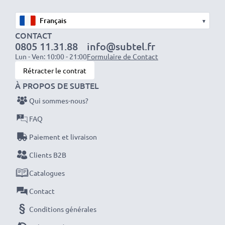
✔ Protège votre objectif contre les chocs, les chutes,
▾
la pluie et la poussière
CONTACT
Caractéristiques :
0805 11.31.88
info@subtel.fr
Diamètre:
Ø 77mm
Lun - Ven: 10:00 - 21:00
Formulaire de Contact
Matériau:
Plastique
Rétracter le contrat
Forme:
À PROPOS DE SUBTEL
Fleur / Tulipe / Pétale
Des couleurs et des détails photo brillants avec ce
Qui sommes-nous?
Fleur / Tulipe / Pétale Baïonnette Pare-soleil de
FAQ
CELLONIC. Commandez maintenant pour une
Paiement et livraison
livraison rapide et une garantie de 3 ans !
Clients B2B
Catalogues
Contact
Conditions générales