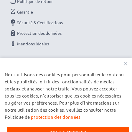
Politique de retour
Garantie
Sécurité & Certifications
Protection des données
Mentions légales
NOS OPTIONS DE PAIEMENT
×
Nous utilisons des cookies pour personnaliser le contenu
et les publicités, offrir des fonctionnalités de médias
NOS PARTENAIRES DE LIVRAISON
sociaux et analyser notre trafic. Vous pouvez accepter
tous les cookies, n’autoriser que les cookies nécessaires
ou gérer vos préférences. Pour plus d’informations sur
© subtel.fr 2026
notre utilisation des cookies, veuillez consulter notre
Tous les prix incluent la TVA et excluent les frais de port.
Veuillez noter que toutes les marques citées sont des
Politique de
protection des données
marques déposées de leurs propriétaires respectifs et sont
mentionnées sur nos pages web uniquement pour fournir des