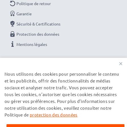
Des couleurs et des détails photo brillants avec ce
Politique de retour
Fleur / Tulipe / Pétale à visser Pare-soleil de
Garantie
CELLONIC. Commandez maintenant pour une
Sécurité & Certifications
livraison rapide et une garantie de 3 ans !
Protection des données
Mentions légales
NOS OPTIONS DE PAIEMENT
×
Nous utilisons des cookies pour personnaliser le contenu
et les publicités, offrir des fonctionnalités de médias
NOS PARTENAIRES DE LIVRAISON
sociaux et analyser notre trafic. Vous pouvez accepter
tous les cookies, n’autoriser que les cookies nécessaires
ou gérer vos préférences. Pour plus d’informations sur
© subtel.fr 2026
notre utilisation des cookies, veuillez consulter notre
Tous les prix incluent la TVA et excluent les frais de port.
Veuillez noter que toutes les marques citées sont des
Politique de
protection des données
marques déposées de leurs propriétaires respectifs et sont
mentionnées sur nos pages web uniquement pour fournir des