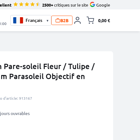
ellent
2500+
critiques sur le site
Google
B2B
0,00 €
▾
Toggle minicart, L
1:00
are-soleil Fleur / Tulipe /
m Parasoleil Objectif en
 d’article: 913167
3 jours ouvrables