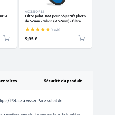
ACCESSOIRES
ACCESSOI
our Ø
Filtre polarisant pour objectifs photo
Filtre UV
de 52mm - Nikon (Ø 52mm) - filtre
52mm - N
tax,
pola, filtre CPL circulaire de
filtre de
(7 avis)
variation de la lumière
soleil et
n
9,95 €
9,95 €
entaires
Sécurité du produit
ipe / Pétale à visser Pare-soleil de
u professionnels. Le contre-jour, la lumière