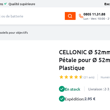
ans
Qualité supérieure
Exc
0805 11.31.88
Lun - Ven: 10:00 - 2
soleils pour objectifs
CELLONIC Ø 52mm P
Pétale pour Ø 52m
Plastique
(21 avis)
Numéro
En stock
Livraison : 2-
2.95 €
Expédition: