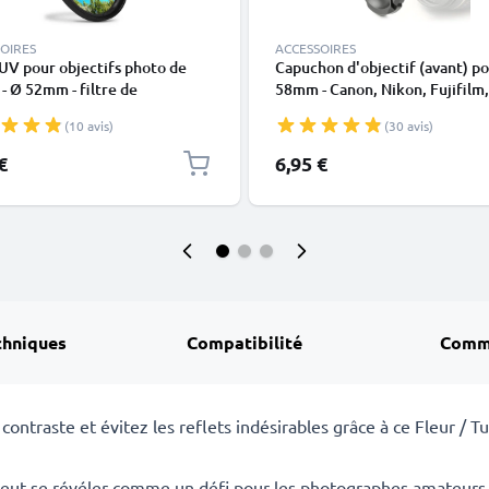
OIRES
ACCESSOIRES
 UV pour objectifs photo de
Capuchon d'objectif (avant) p
 Ø 52mm - filtre de
58mm - Canon, Nikon, Fujifilm,
tion, bloquant le soleil et
Olympus, Sony, Panasonic, Pen
(10 avis)
(30 avis)
parent
Snap-On: Pincement central
Couvercle Capot de protectio
€
6,95 €
chniques
Compatibilité
Comm
ontraste et évitez les reflets indésirables grâce à ce Fleur / Tul
eut se révéler comme un défi pour les photographes amateurs o