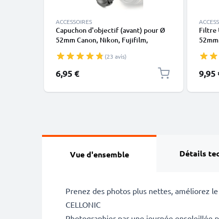
ACCESSOIRES
ACCESS
Capuchon d'objectif (avant) pour Ø
Filtre
52mm Canon, Nikon, Fujifilm,
52mm -
Olympus, Sony, Panasonic, Pentax (E-
protec
(23 avis)
52,FLCP-52,LC-N52,CP-52,LC-52),
trans
Snap-On: Pincement central
6,95 €
9,95 
Couvercle Capot de protection
Détails te
Vue d'ensemble
Prenez des photos plus nettes, améliorez le c
CELLONIC
Photographier par une journée ensoleillée p