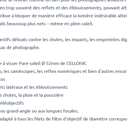
ien trop souvent des reflets et des éblouissements, pouvant atté
tribue à bloquer de manière efficace la lumière indésirable atte
tails beaucoup plus nets – même en plein soleil.
ifs délicats contre les chutes, les impacts, les empreintes digit
 sac de photographe.
le à visser Pare-soleil Ø 52mm de CELLONIC
o, les caméscopes, les reflex numériques et bien d'autres en
tos
lets latéraux et les éblouissements
 chutes, la pluie et la poussière
téléobjectifs
 ou grand-angle ou aux longues focales.
adapté à tous les filets de filtre d'objectif de diamètre corresp