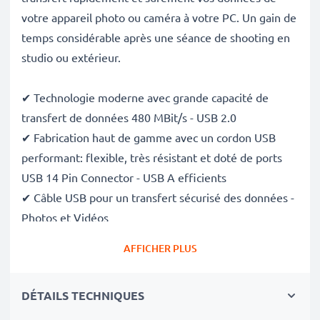
votre appareil photo ou caméra à votre PC. Un gain de
temps considérable après une séance de shooting en
studio ou extérieur.
✔ Technologie moderne avec grande capacité de
transfert de données 480 MBit/s - USB 2.0
✔ Fabrication haut de gamme avec un cordon USB
performant: flexible, très résistant et doté de ports
USB 14 Pin Connector - USB A efficients
✔ Câble USB pour un transfert sécurisé des données -
Photos et Vidéos
✔ Câble de transfert de données compatible avec
AFFICHER PLUS
appareils photos reflex numerique ou hybride de
versions antérieures
DÉTAILS TECHNIQUES
✔ Spécialement conçu pour Panasonic Lumix GH2 GF2
FZ100 FZ38 FZ45 TZ10 TZ7 GH1 TZ6 FT1 FZ35 ZS3