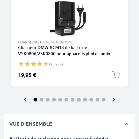
CHARGEURS ET ALIMENTATIONS
Chargeur DMW-BCM13 de batterie
VSK0806,VSK0800 pour appareils photo Lumix
DMC-TZ60, -TZ61, -TZ71, DMC-FT5, DMC-ZS50, DC-
(95 avis)
FT7 de CELLONIC
19,95 €
VUE D'ENSEMBLE
Batterie de rechange pour appareil photo