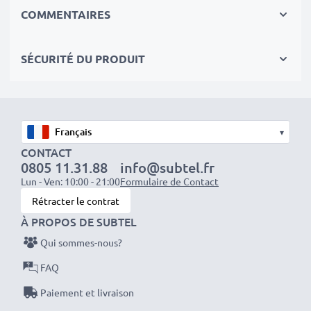
morderne et effet de mémoire réduit
COMMENTAIRES
✔
Sécurité et Fiabilité Garanties contre
: Courts-
Circuits, Surchauffes, Surtensions
SÉCURITÉ DU PRODUIT
✔
Les batteries sont testées et contrôlées
par des
professionels compétants
✔
100% compatible
avec votre batterie
d'origine Olympus B-01 4PE
▾
CONTACT
0805 11.31.88
info@subtel.fr
Données techniques:
Lun - Ven: 10:00 - 21:00
Formulaire de Contact
Marque:
subtel
Rétracter le contrat
Capacité
: 2x 2600mAh AA
À PROPOS DE SUBTEL
Tension
: 2x 1.2V
Qui sommes-nous?
Type de cellule
: NiMH
FAQ
Couleur
: voir photo
Paiement et livraison
Avec subtel – vous avez une batterie neuve de