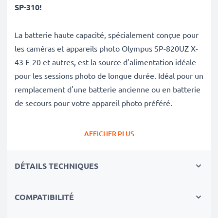
SP-310!
La batterie haute capacité, spécialement conçue pour
les caméras et appareils photo Olympus SP-820UZ X-
43 E-20 et autres, est la source d'alimentation idéale
pour les sessions photo de longue durée. Idéal pour un
remplacement d'une batterie ancienne ou en batterie
de secours pour votre appareil photo préféré.
Avec cette batterie neuve de substitution subtel,
AFFICHER PLUS
retrouvez la performance de votre appareil photo
comme au jour de son achat.
DÉTAILS TECHNIQUES
✔
Batterie de rechange de très bonne qualité
avec
COMPATIBILITÉ
une grande
Capacité: 2x 2600mAh AA
✔
Longue durée de vie
avec sa Technologie NiMH