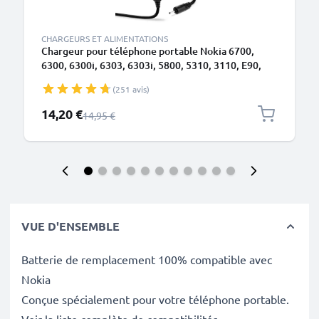
CHARGEURS ET ALIMENTATIONS
Chargeur pour téléphone portable Nokia 6700,
6300, 6300i, 6303, 6303i, 5800, 5310, 3110, E90,
E72, E71, N73, N70, N8 - Alimentation 0.5A / 500mA
(251 avis)
smartphone, Cordon / Câble de Charge 1.10m
Prix spécial
14,20 €
Prix normal
14,95 €
VUE D'ENSEMBLE
Batterie de remplacement 100% compatible avec
Nokia
Conçue spécialement pour votre téléphone portable.