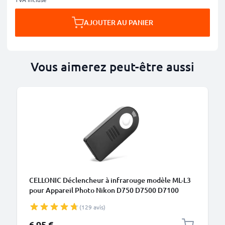
AJOUTER AU PANIER
Vous aimerez peut-être aussi
M
CELLONIC Déclencheur à infrarouge modèle ML-L3
pour Appareil Photo Nikon D750 D7500 D7100
D7000 D5300 D5200 D5100 D5000 D3400 D3300
(129 avis)
D3000 D90 / Coolpix A P7800 - Déclencheur à
Distance sans fil pour Caméras Photo
6,95 €