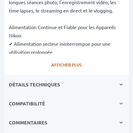
longues séances photo, l'enregistrement vidéo, les
time-lapses, le streaming en direct et le vlogging.
Alimentation Continue et Fiable pour les Appareils
Nikon
✔ Alimentation secteur ininterrompue pour une
utilisation prolongée
✔ Aucune interruption pour la recharge – idéal pour le
AFFICHER PLUS
montage photo/vidéo, le transfert de fichiers ou la
lecture ininterrompue
DÉTAILS TECHNIQUES
✔ Compatible avec la charge DC
✔ Idéal pour : photographie de studio, streaming
vidéo, vlogging, portrait et photographie de produits
COMPATIBILITÉ
✔ 100 % compatible avec 1 V2 et plus
✔ Protection certifiée contre les surchauffes,
COMMENTAIRES
surtensions et courts-circuits