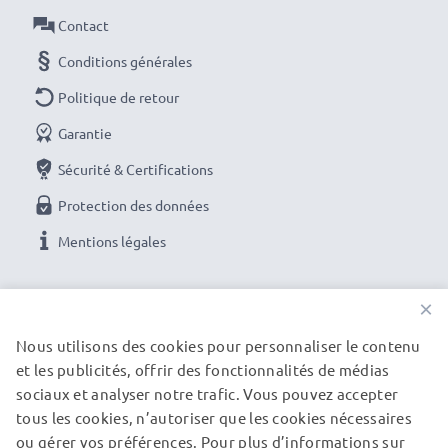
Contact
Conditions générales
Politique de retour
Garantie
Sécurité & Certifications
Protection des données
Mentions légales
NOS OPTIONS DE PAIEMENT
×
Nous utilisons des cookies pour personnaliser le contenu
et les publicités, offrir des fonctionnalités de médias
NOS PARTENAIRES DE LIVRAISON
sociaux et analyser notre trafic. Vous pouvez accepter
tous les cookies, n’autoriser que les cookies nécessaires
ou gérer vos préférences. Pour plus d’informations sur
© subtel.fr 2026