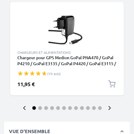
CHARGEURS ET ALIMENTATIONS
Chargeur pour GPS Medion GoPal PNA470 / GoPal
P4210 / GoPal E3135 / GoPal P4420 / GoPal E3115 /
GoPal PNA210T - Alimentation 1A / 1000mA, Câble
(10 avis)
de Charge rapide 1.1m
11,95 €
VUE D'ENSEMBLE