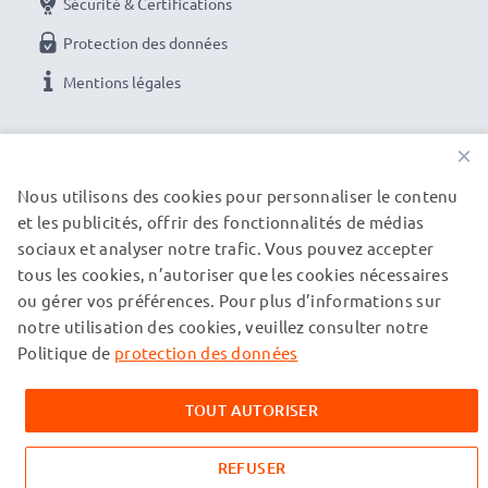
Sécurité & Certifications
Protection des données
Mentions légales
NOS OPTIONS DE PAIEMENT
×
Nous utilisons des cookies pour personnaliser le contenu
et les publicités, offrir des fonctionnalités de médias
NOS PARTENAIRES DE LIVRAISON
sociaux et analyser notre trafic. Vous pouvez accepter
tous les cookies, n’autoriser que les cookies nécessaires
ou gérer vos préférences. Pour plus d’informations sur
© subtel.fr 2026
notre utilisation des cookies, veuillez consulter notre
Tous les prix incluent la TVA et excluent les frais de port.
Veuillez noter que toutes les marques citées sont des
Politique de
protection des données
marques déposées de leurs propriétaires respectifs et sont
mentionnées sur nos pages web uniquement pour fournir des
TOUT AUTORISER
informations sur nos produits.
REFUSER