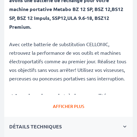
avons une batterie de rechange pour votre
machine portative
Metabo BZ 12 SP, BSZ 12,BS12
SP, BSZ 12 Impuls, SSP12,ULA 9.6-18, BSZ12
Premium.
Avec cette batterie de substitution CELLONIC,
retrouvez la performance de vos outils et machines
électroportatifs comme au premier jour. Réalisez tous
vos objectifs sans vous arrêter! Utilisez vos visseuses,
perceuses ou ponceuses portatives sans interruption.
✔
Accu de rechange de très bonne qualité
avec une
grande
Capacité: 3Ah
AFFICHER PLUS
✔
Longue durée de vie
avec sa Technologie NiMH
morderne et effet de mémoire réduit
DÉTAILS TECHNIQUES
✔
Sécurité et Fiabilité Garanties contre
: Courts-