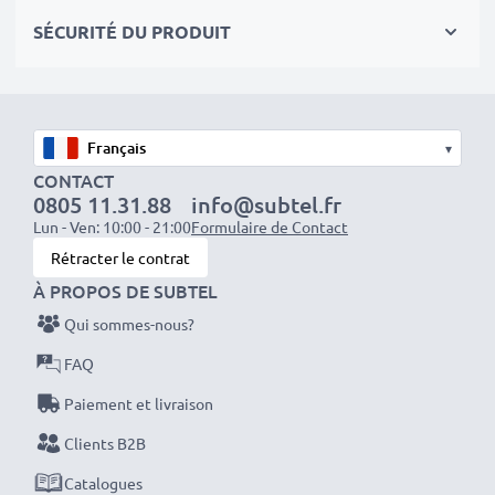
séances photo ou vidéo intensives et prolongées. Elles
SÉCURITÉ DU PRODUIT
sont parfaites comme batteries principales,
secondaires, de secours, de rechange, de réserve ou
supplémentaires pour les professionnels et les
amateurs.
▾
CONTACT
Optez pour CELLONIC et ne faites aucun compromis
0805 11.31.88
info@subtel.fr
sur la qualité. Passez votre commande dès maintenant
Lun - Ven: 10:00 - 21:00
Formulaire de Contact
!
Rétracter le contrat
À PROPOS DE SUBTEL
Qui sommes-nous?
FAQ
Paiement et livraison
Clients B2B
Catalogues