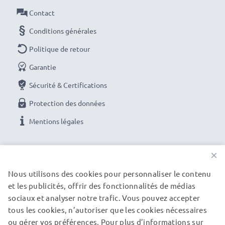
Contact
Conditions générales
Politique de retour
Garantie
Sécurité & Certifications
Protection des données
Mentions légales
NOS OPTIONS DE PAIEMENT
×
Nous utilisons des cookies pour personnaliser le contenu
et les publicités, offrir des fonctionnalités de médias
NOS PARTENAIRES DE LIVRAISON
sociaux et analyser notre trafic. Vous pouvez accepter
tous les cookies, n’autoriser que les cookies nécessaires
ou gérer vos préférences. Pour plus d’informations sur
© subtel.fr 2026