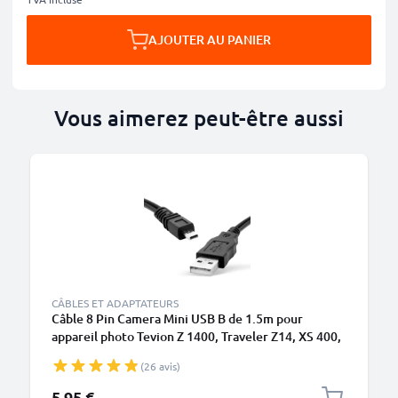
AJOUTER AU PANIER
Vous aimerez peut-être aussi
CÂBLES ET ADAPTATEURS
Câble 8 Pin Camera Mini USB B de 1.5m pour
appareil photo Tevion Z 1400, Traveler Z14, XS 400,
XS4, UW8, SW 12, Super Slim XS-9, -10, Maginon
(26 avis)
Action Sports HD1 transfert de données noir PVC
5,95 €