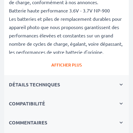
de charge, conformément à nos annonces.
Batterie haute performance 3.6V - 3.7V NP-900
Les batteries et piles de remplacement durables pour
appareil photo que nous proposons garantissent des
performances élevées et constantes sur un grand
nombre de cycles de charge, égalant, voire dépassant,
les performances de votre batterie d'origine.
Excellentes normes de qualité et sécurité
AFFICHER PLUS
En tant que spécialistes de piles et batteries depuis
2004, chacune de nos piles de remplacement pour
DÉTAILS TECHNIQUES
caméras on fait l'objet de contrôles de qualité stricts
et rigoureux afin de respecter les normes de l'UE et
de les dépasser.
COMPATIBILITÉ
Indispensable pour tout équipement photo
Ces batteries de remplacement pour appareils photo
COMMENTAIRES
constituent une source d'énergie fiable pour les