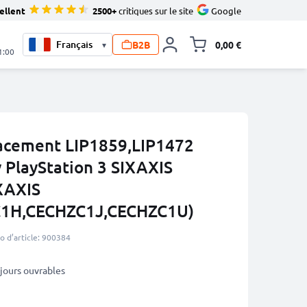
ellent
2500+
critiques sur le site
Google
B2B
0,00 €
▾
Toggle minicart, L
1:00
lacement LIP1859,LIP1472
PlayStation 3 SIXAXIS
IXAXIS
1H,CECHZC1J,CECHZC1U)
 d’article: 900384
3 jours ouvrables