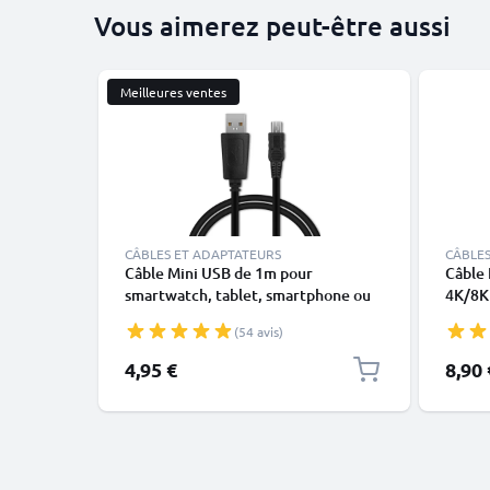
Vous aimerez peut-être aussi
Meilleures ventes
CÂBLES ET ADAPTATEURS
CÂBLES
Câble Mini USB de 1m pour
Câble 
smartwatch, tablet, smartphone ou
4K/8K
GPS - Câble data et charge 1A noir en
eARC 
(54 avis)
PVC
24k P
pour b
4,95 €
8,90 
Xbox, 