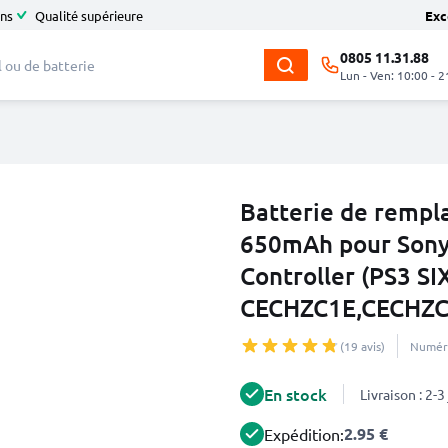
ans
Qualité supérieure
Exc
0805 11.31.88
Lun - Ven: 10:00 - 2
Batterie de remp
650mAh pour Sony 
Controller (PS3 S
CECHZC1E,CECHZC
(19 avis)
Numéro
En stock
Livraison : 2-
2.95 €
Expédition: