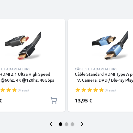
 ET ADAPTATEURS
CÂBLES ET ADAPTATEURS
HDMI 2.1 Ultra High Speed
Câble Standard HDMI Type A p
 @60hz, 4K @120hz, 48Gbps
TV, Camera, DVD / Blu-ray Play
QFT QMS DSC Mâle vers Mâle
Gaming Console & Co. - Cable
(4 avis)
(4 avis)
laqué Or, Connecteurs HDMI
2.0 de 3m pour TV, DVD, Blu-R
arre de son, TV HD, PS4, PS5,
Caméra, Moniteur
€
13,95 €
Switch - 2 m de longueur