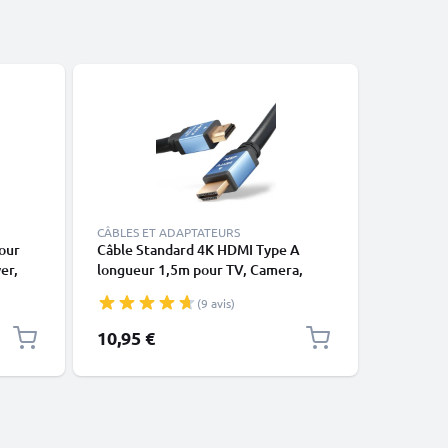
CÂBLES ET ADAPTATEURS
CÂBLES E
our
Câble Standard 4K HDMI Type A
Câble Mi
er,
longueur 1,5m pour TV, Camera,
Sony Dua
 HDMI
DVD / Blu-ray Player, Gaming
Controll
(9 avis)
ay,
Console & Co. Cable HDMI 2.0
Controlle
Cordon
charge 1
10,95 €
4,95 €