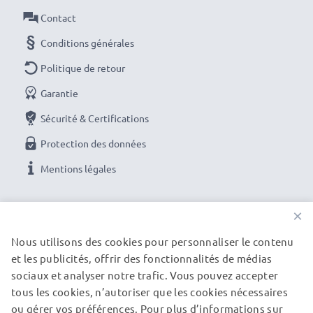
Contact
Conditions générales
Politique de retour
Garantie
Sécurité & Certifications
Protection des données
Mentions légales
NOS OPTIONS DE PAIEMENT
×
Nous utilisons des cookies pour personnaliser le contenu
et les publicités, offrir des fonctionnalités de médias
NOS PARTENAIRES DE LIVRAISON
sociaux et analyser notre trafic. Vous pouvez accepter
tous les cookies, n’autoriser que les cookies nécessaires
ou gérer vos préférences. Pour plus d’informations sur
© subtel.fr 2026