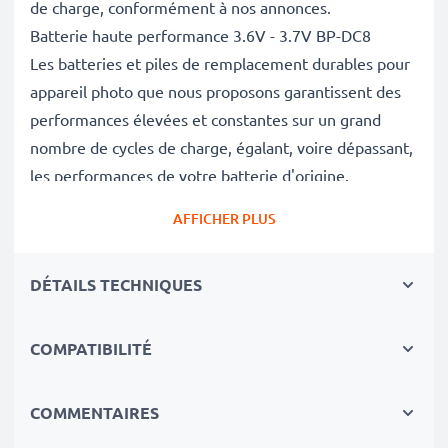
de charge, conformément à nos annonces.
Batterie haute performance 3.6V - 3.7V BP-DC8
Les batteries et piles de remplacement durables pour
appareil photo que nous proposons garantissent des
performances élevées et constantes sur un grand
nombre de cycles de charge, égalant, voire dépassant,
les performances de votre batterie d'origine.
Excellentes normes de qualité et sécurité
AFFICHER PLUS
En tant que spécialistes de piles et batteries depuis
2004, chacune de nos piles de remplacement pour
DÉTAILS TECHNIQUES
caméras on fait l'objet de contrôles de qualité stricts
et rigoureux afin de respecter les normes de l'UE et
de les dépasser.
COMPATIBILITÉ
Indispensable pour tout équipement photo
Ces batteries de remplacement pour appareils photo
COMMENTAIRES
constituent une source d'énergie fiable pour les