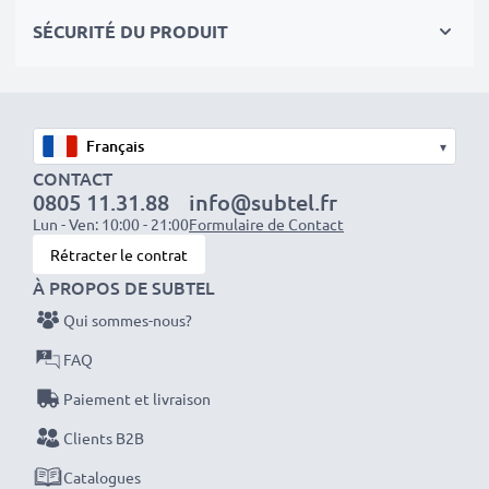
séances photo ou vidéo intensives et prolongées. Elles
SÉCURITÉ DU PRODUIT
sont parfaites comme batteries principales,
secondaires, de secours, de rechange, de réserve ou
supplémentaires pour les professionnels et les
amateurs.
▾
CONTACT
Optez pour CELLONIC et ne faites aucun compromis
0805 11.31.88
info@subtel.fr
sur la qualité. Passez votre commande dès maintenant
Lun - Ven: 10:00 - 21:00
Formulaire de Contact
!
Rétracter le contrat
À PROPOS DE SUBTEL
Qui sommes-nous?
FAQ
Paiement et livraison
Clients B2B
Catalogues