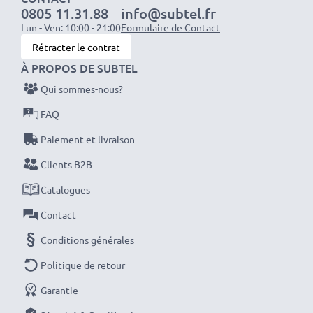
1x batterie 2000mAh : env. 4 heures
0805 11.31.88
info@subtel.fr
1x batterie 3000mAh : env. 6 heures
Lun - Ven: 10:00 - 21:00
Formulaire de Contact
Rétracter le contrat
REMARQUE : Pour des performances, une efficacité
À PROPOS DE SUBTEL
et une longévité optimales, chargez complètement
Qui sommes-nous?
vos batteries avant leur première utilisation.
FAQ
Paiement et livraison
Ne ratez plus jamais un cliché avec ce chargeur de
batterie LCD intelligent et compact de CELLONIC.
Clients B2B
Commandez dès maintenant pour une livraison rapide
Catalogues
et une garantie de 3 ans !
Contact
Conditions générales
Politique de retour
Garantie