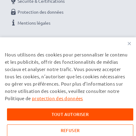
Sécurité & Certifications
Protection des données
Mentions légales
NOS OPTIONS DE PAIEMENT
×
Nous utilisons des cookies pour personnaliser le contenu
et les publicités, offrir des fonctionnalités de médias
NOS PARTENAIRES DE LIVRAISON
sociaux et analyser notre trafic. Vous pouvez accepter
tous les cookies, n’autoriser que les cookies nécessaires
ou gérer vos préférences. Pour plus d’informations sur
© subtel.fr 2026
notre utilisation des cookies, veuillez consulter notre
Tous les prix incluent la TVA et excluent les frais de port.
Veuillez noter que toutes les marques citées sont des
Politique de
protection des données
marques déposées de leurs propriétaires respectifs et sont
mentionnées sur nos pages web uniquement pour fournir des
TOUT AUTORISER
informations sur nos produits.
REFUSER