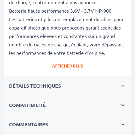
de charge, conformément à nos annonces.
Batterie haute performance 3.6V - 3.7V NP-900
Les batteries et piles de remplacement durables pour
appareil photo que nous proposons garantissent des
performances élevées et constantes sur un grand
nombre de cycles de charge, égalant, voire dépassant,
les performances de votre batterie d'origine.
Excellentes normes de qualité et sécurité
AFFICHER PLUS
En tant que spécialistes de piles et batteries depuis
2004, chacune de nos piles de remplacement pour
DÉTAILS TECHNIQUES
caméras on fait l'objet de contrôles de qualité stricts
et rigoureux afin de respecter les normes de l'UE et
de les dépasser.
COMPATIBILITÉ
Indispensable pour tout équipement photo
Ces batteries de remplacement pour appareils photo
COMMENTAIRES
constituent une source d'énergie fiable pour les