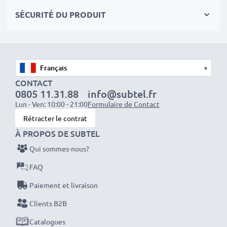
séances photo ou vidéo intensives et prolongées. Elles
SÉCURITÉ DU PRODUIT
sont parfaites comme batteries principales,
secondaires, de secours, de rechange, de réserve ou
supplémentaires pour les professionnels et les
amateurs.
▾
CONTACT
Optez pour CELLONIC et ne faites aucun compromis
0805 11.31.88
info@subtel.fr
sur la qualité. Passez votre commande dès maintenant
Lun - Ven: 10:00 - 21:00
Formulaire de Contact
!
Rétracter le contrat
À PROPOS DE SUBTEL
Qui sommes-nous?
FAQ
Paiement et livraison
Clients B2B
Catalogues