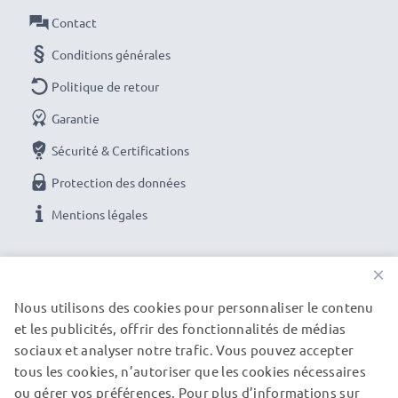
Contact
Conditions générales
Politique de retour
Garantie
Sécurité & Certifications
Protection des données
Mentions légales
NOS OPTIONS DE PAIEMENT
×
Nous utilisons des cookies pour personnaliser le contenu
et les publicités, offrir des fonctionnalités de médias
NOS PARTENAIRES DE LIVRAISON
sociaux et analyser notre trafic. Vous pouvez accepter
tous les cookies, n’autoriser que les cookies nécessaires
ou gérer vos préférences. Pour plus d’informations sur
© subtel.fr 2026