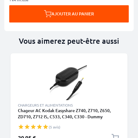
AJOUTER AU PANIER
Vous aimerez peut-être aussi
CHARGEURS ET ALIMENTATIONS
Chageur AC Kodak Easyshare Z740, Z710, Z650,
ZD710, Z712 IS, C533, C340, C330 - Dummy
Battery KWS0325 avec Câble de ca 3m de subtel
(5 avis)
20,95 €