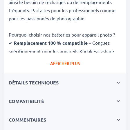
ainsi le besoin de recharges ou de remplacements
fréquents. Parfaites pour les professionnels comme
pour les passionnés de photographie.
Pourquoi choisir nos batteries pour appareil photo ?
✔
Remplacement 100 % compatible
– Conçues
spécifiquement pour les appareils Kodak Easyshare
CX7430, Z8612 IS, C813, C713 et plus. Cliquez sur
AFFICHER PLUS
l’onglet Compatibilités pour la liste complète
✔
Capacité garantie de 1400mAh
– Fournit
DÉTAILS TECHNIQUES
1400mAh 3.6V pour de longues séances photo avec
moins de recharges
✔
Technologie Lithium Ion premium
– Pour une
COMPATIBILITÉ
puissance stable, une durée de vie prolongée et des
performances efficaces, même après de nombreuses
COMMENTAIRES
charges