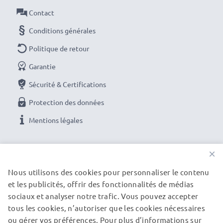
pour une livraison rapide et une garantie de 3 ans !
Contact
Conditions générales
Politique de retour
Garantie
Sécurité & Certifications
Protection des données
Mentions légales
NOS OPTIONS DE PAIEMENT
×
Nous utilisons des cookies pour personnaliser le contenu
et les publicités, offrir des fonctionnalités de médias
NOS PARTENAIRES DE LIVRAISON
sociaux et analyser notre trafic. Vous pouvez accepter
tous les cookies, n’autoriser que les cookies nécessaires
ou gérer vos préférences. Pour plus d’informations sur
© subtel.fr 2026